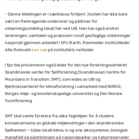
– Denne tildelingen er i særklasse fortjent. Jostein har ikke bare
vært en fremragende underviser og pådriver for
utdanningsutvikling lokalt her ved UiB. Han har også endret
tenkningen, samtalen og praksisen rundt geofaglige utdanninger
nasjonalt gjennom arbeidet i SFU iEarth, fremholder instituttleder
Atle Rotevatn i
en sak
på instituttets nettsider.
I fjor ble prisvinneren også leder for det nye forskningssenteret
Skandinavisk senter for fjellforskning (Scandinavian Centre for
Mountains in Transition, SMT), som ledes av UiB og
Bjerknessenteret for klimaforskning i samarbeid med NORCE,
Norges miljø- og biovitenskapelige universitet og Den Norske
Turistforening.
SMT skal samle forskere fra ulike fagmiljøer for å studere
konsekvensene av globale miljøendringer i den skandinaviske
fjellheimen — både lokalt klima, is og snø, økosystemer, biologisk
mangfold og påvirkningen på nasjonalparker og naturreservater.