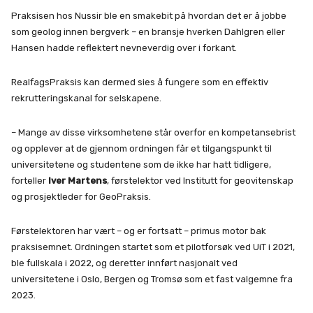
Praksisen hos Nussir ble en smakebit på hvordan det er å jobbe
som geolog innen bergverk – en bransje hverken Dahlgren eller
Hansen hadde reflektert nevneverdig over i forkant.
RealfagsPraksis kan dermed sies å fungere som en effektiv
rekrutteringskanal for selskapene.
– Mange av disse virksomhetene står overfor en kompetansebrist
og opplever at de gjennom ordningen får et tilgangspunkt til
universitetene og studentene som de ikke har hatt tidligere,
forteller
Iver Martens
, førstelektor ved Institutt for geovitenskap
og prosjektleder for GeoPraksis.
Førstelektoren har vært – og er fortsatt – primus motor bak
praksisemnet. Ordningen startet som et pilotforsøk ved UiT i 2021,
ble fullskala i 2022, og deretter innført nasjonalt ved
universitetene i Oslo, Bergen og Tromsø som et fast valgemne fra
2023.