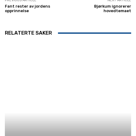
PREVIOUS ARTICLE
NEXT ARTICLE
Fant rester av jordens
Bjørkum ignorerer
opprinnelse
hovedtemaet
RELATERTE SAKER