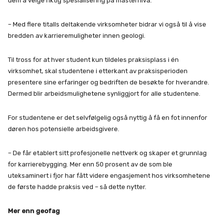
dem å velge riktig spesialisering på masternivå.
– Med flere titalls deltakende virksomheter bidrar vi også til å vise
bredden av karrieremuligheter innen geologi.
Til tross for at hver student kun tildeles praksisplass i én
virksomhet, skal studentene i etterkant av praksisperioden
presentere sine erfaringer og bedriften de besøkte for hverandre.
Dermed blir arbeidsmulighetene synliggjort for alle studentene.
For studentene er det selvfølgelig også nyttig å få en fot innenfor
døren hos potensielle arbeidsgivere.
– De får etablert sitt profesjonelle nettverk og skaper et grunnlag
for karrierebygging. Mer enn 50 prosent av de som ble
uteksaminert i fjor har fått videre engasjement hos virksomhetene
de første hadde praksis ved – så dette nytter.
Mer enn geofag