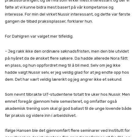
praksisordningen, og se hva som virker mest interessant og der vi
følte at vi kunne bidra mest basert på vår kompetanse og
interesse. For min del virket Nussir interessant, og dette var første
gangen de tilbød praksisplasser, forklarer hun.
For Dahlgren var valget mer tilfeldig.
– Jeg rakk ikke den ordinære søknadsfristen, men den ble utvidet
på nyåret da de ønsket flere søkere. Da hadde allerede Nora fått
en plass, og hun oppfordret meg til å bli med. Selv om jeg ikke
hadde valgt Nussir selv, er jeg veldig glad for at jeg endte opp hos
dem. Det har vært veldig lærerikt og jeg angrer ikke et sekund.
Som nevnt tilbrakte UiT-studentene totalt tre uker hos Nussir. Men
emnet foregår gjennom hele semesteret, og omfatter også
akademisk trening som skal gi god ballast til de unge lovende både
før praksis og videre inn i arbeidslivet.
Ifølge Hansen ble det gjennomført flere seminarer ved Institutt for