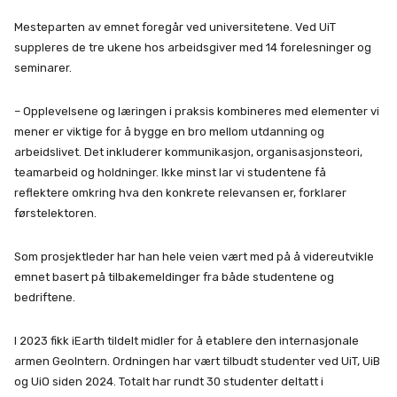
Mesteparten av emnet foregår ved universitetene. Ved UiT
suppleres de tre ukene hos arbeidsgiver med 14 forelesninger og
seminarer.
– Opplevelsene og læringen i praksis kombineres med elementer vi
mener er viktige for å bygge en bro mellom utdanning og
arbeidslivet. Det inkluderer kommunikasjon, organisasjonsteori,
teamarbeid og holdninger. Ikke minst lar vi studentene få
reflektere omkring hva den konkrete relevansen er, forklarer
førstelektoren.
Som prosjektleder har han hele veien vært med på å videreutvikle
emnet basert på tilbakemeldinger fra både studentene og
bedriftene.
I 2023 fikk iEarth tildelt midler for å etablere den internasjonale
armen GeoIntern. Ordningen har vært tilbudt studenter ved UiT, UiB
og UiO siden 2024. Totalt har rundt 30 studenter deltatt i