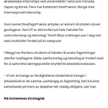
akademiske internships ved universiteter i land som Canada,
Japan og Korea. Flere har kombinert GeoPraksis i Norge med
internasjonalt internship.
Som navnet RealfagsPraksis antyder, er emnet nå utvidet utover
geofagene. Ved UiT er det innført på hele Fakultet for
naturvitenskap og teknologi. Totalt tilbys ordningen per i dag ved
seks institutter fordelt på to campuser.
I tillegg har Martens strukket ut hånden til andre fagretninger
utenfor realfagene. Både samfunnsfag og helsefag er invitert med
for å samordne læringspunkter knyttet til arbeidslivsrelevans.
– Vi ser at mange av ferdighetene studentene trenger i
arbeidslivet er de samme, uavhengig av fagretning. Det å kunne
samarbeide på tvers av disipliner blir stadig viktigere, sier han.
Må innlemmes strategisk