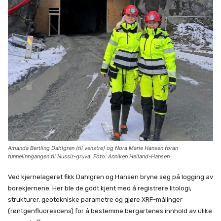
Amanda Bertling Dahlgren (til venstre) og Nora Marie Hansen foran
tunnelinngangen til Nussir-gruva. Foto: Anniken Helland-Hansen
Ved kjernelageret fikk Dahlgren og Hansen bryne seg på logging av
borekjernene. Her ble de godt kjent med å registrere litologi,
strukturer, geotekniske parametre og gjøre XRF-målinger
(røntgenfluorescens) for å bestemme bergartenes innhold av ulike