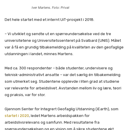
Iver Martens. Foto: Privat
Det hele startet med et internt UiT-prosjekt i 2018.
– Vi utviklet og sendte ut en spørreundersøkelse ved de tre
universitetene og Universitetssenteret på Svalbard (UNIS). Målet
var å få en grundig tilbakemelding på kvaliteten av den geofaglige
utdanningen i landet, minnes Martens.
Med ca. 300 respondenter – både studenter, undervisere og
teknisk-administrativt ansatte – var det særlig én tilbakemelding
som utmerket seg. Studentene opplevde i liten grad at studiene
var relevante for arbeidslivet. Avstanden mellom liv og lære, teori
og praksis, var for stor.
Gjennom Senter for Integrert Geofaglig Utdanning (iEarth), som
startet i 2020
, ledet Martens arbeidspakken for
arbeidslivsrelevans og samfunn. Med resultatene fra
spørreundersøkelsen og en visjon om å sikre studentene økt