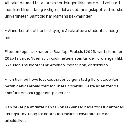
Alt taler dermed for at praksisordningen ikke bare har livets rett,
men kan bli en stadig viktigere del av utdanningsløpet ved norske
universiteter. Samtidig har Martens bekymringer.
– Vi merker at det har blitt tyngre å rekruttere studenter, medgir
han.
Etter en topp i søknader til RealfagsPraksis i 2025, har tallene for
2026 falt noe. Noen av virksomhetene som tar del i ordningen fikk
ikke tildelt studenter i år. Årsaken, mener han, er dyrtiden.
– I en tid med høye levekostnader velger stadig flere studenter
betalt deltidsarbeid fremfor ubetalt praksis. Dette er en trend i
samfunnet som ligger langt over oss.
Han peker på at dette kan få konsekvenser både for studentenes
læringsutbytte og for kontakten mellom universitetene og
arbeidslivet.