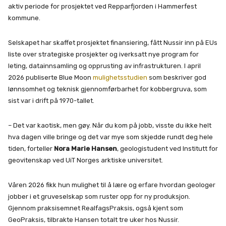
aktiv periode for prosjektet ved Repparfjorden i Hammerfest
kommune.
Selskapet har skaffet prosjektet finansiering, fått Nussir inn på EUs
liste over strategiske prosjekter og iverksatt nye program for
leting, datainnsamling og opprusting av infrastrukturen. I april
2026 publiserte Blue Moon
mulighetsstudien
som beskriver god
lønnsomhet og teknisk gjennomførbarhet for kobbergruva, som
sist var i drift på 1970-tallet.
– Det var kaotisk, men gøy. Når du kom på jobb, visste du ikke helt
hva dagen ville bringe og det var mye som skjedde rundt deg hele
tiden, forteller
Nora Marie Hansen
, geologistudent ved Institutt for
geovitenskap ved UiT Norges arktiske universitet.
Våren 2026 fikk hun mulighet til å lære og erfare hvordan geologer
jobber i et gruveselskap som ruster opp for ny produksjon.
Gjennom praksisemnet RealfagsPraksis, også kjent som
GeoPraksis, tilbrakte Hansen totalt tre uker hos Nussir.