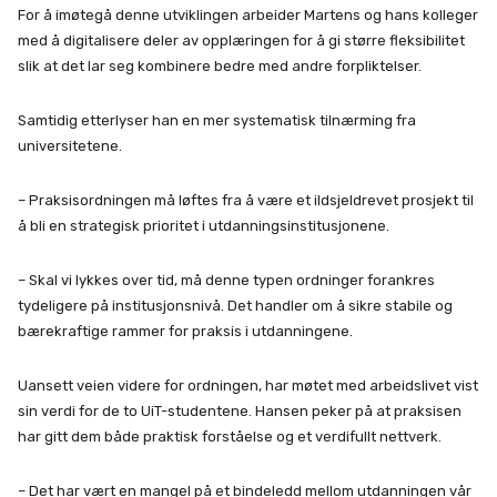
For å imøtegå denne utviklingen arbeider Martens og hans kolleger
med å digitalisere deler av opplæringen for å gi større fleksibilitet
slik at det lar seg kombinere bedre med andre forpliktelser.
Samtidig etterlyser han en mer systematisk tilnærming fra
universitetene.
– Praksisordningen må løftes fra å være et ildsjeldrevet prosjekt til
å bli en strategisk prioritet i utdanningsinstitusjonene.
– Skal vi lykkes over tid, må denne typen ordninger forankres
tydeligere på institusjonsnivå. Det handler om å sikre stabile og
bærekraftige rammer for praksis i utdanningene.
Uansett veien videre for ordningen, har møtet med arbeidslivet vist
sin verdi for de to UiT-studentene. Hansen peker på at praksisen
har gitt dem både praktisk forståelse og et verdifullt nettverk.
– Det har vært en mangel på et bindeledd mellom utdanningen vår