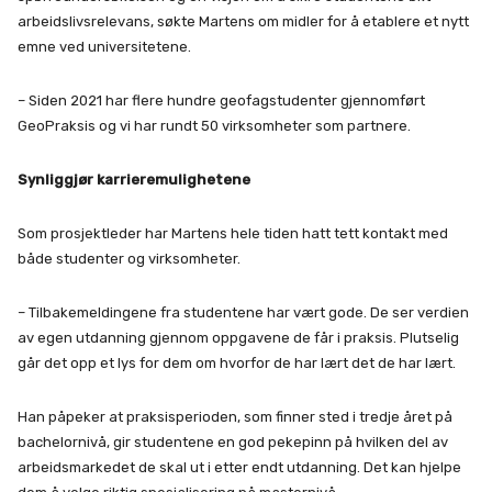
arbeidslivsrelevans, søkte Martens om midler for å etablere et nytt
emne ved universitetene.
– Siden 2021 har flere hundre geofagstudenter gjennomført
GeoPraksis og vi har rundt 50 virksomheter som partnere.
Synliggjør karrieremulighetene
Som prosjektleder har Martens hele tiden hatt tett kontakt med
både studenter og virksomheter.
– Tilbakemeldingene fra studentene har vært gode. De ser verdien
av egen utdanning gjennom oppgavene de får i praksis. Plutselig
går det opp et lys for dem om hvorfor de har lært det de har lært.
Han påpeker at praksisperioden, som finner sted i tredje året på
bachelornivå, gir studentene en god pekepinn på hvilken del av
arbeidsmarkedet de skal ut i etter endt utdanning. Det kan hjelpe