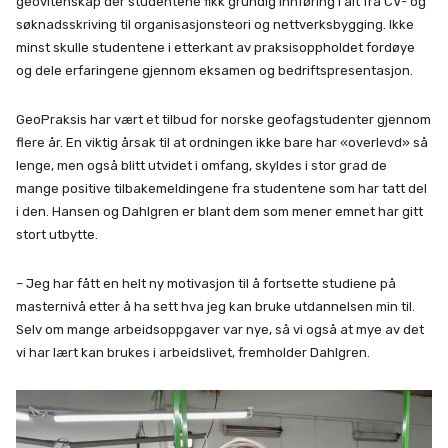
geovitenskap der studentene fikk grundig innføring i alt fra CV- og
søknadsskriving til organisasjonsteori og nettverksbygging. Ikke
minst skulle studentene i etterkant av praksisoppholdet fordøye
og dele erfaringene gjennom eksamen og bedriftspresentasjon.
GeoPraksis har vært et tilbud for norske geofagstudenter gjennom
flere år. En viktig årsak til at ordningen ikke bare har «overlevd» så
lenge, men også blitt utvidet i omfang, skyldes i stor grad de
mange positive tilbakemeldingene fra studentene som har tatt del
i den. Hansen og Dahlgren er blant dem som mener emnet har gitt
stort utbytte.
– Jeg har fått en helt ny motivasjon til å fortsette studiene på
masternivå etter å ha sett hva jeg kan bruke utdannelsen min til.
Selv om mange arbeidsoppgaver var nye, så vi også at mye av det
vi har lært kan brukes i arbeidslivet, fremholder Dahlgren.