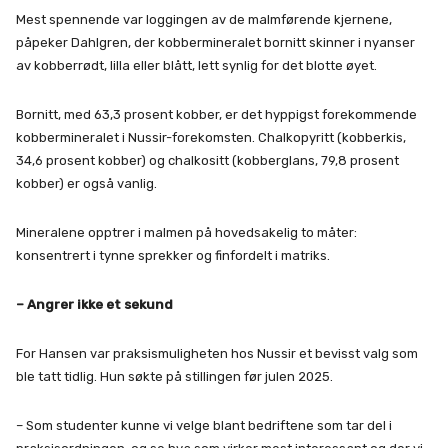
Mest spennende var loggingen av de malmførende kjernene,
påpeker Dahlgren, der kobbermineralet bornitt skinner i nyanser
av kobberrødt, lilla eller blått, lett synlig for det blotte øyet.
Bornitt, med 63,3 prosent kobber, er det hyppigst forekommende
kobbermineralet i Nussir-forekomsten. Chalkopyritt (kobberkis,
34,6 prosent kobber) og chalkositt (kobberglans, 79,8 prosent
kobber) er også vanlig.
Mineralene opptrer i malmen på hovedsakelig to måter:
konsentrert i tynne sprekker og finfordelt i matriks.
– Angrer ikke et sekund
For Hansen var praksismuligheten hos Nussir et bevisst valg som
ble tatt tidlig. Hun søkte på stillingen før julen 2025.
– Som studenter kunne vi velge blant bedriftene som tar del i