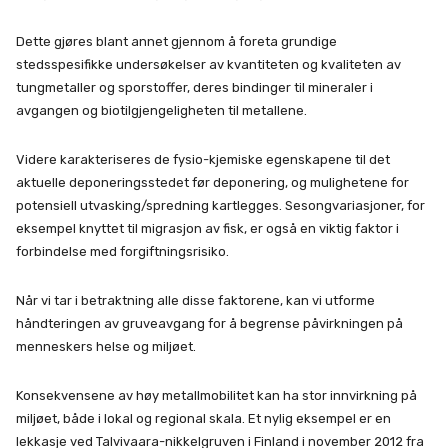
Dette gjøres blant annet gjennom å foreta grundige
stedsspesifikke undersøkelser av kvantiteten og kvaliteten av
tungmetaller og sporstoffer, deres bindinger til mineraler i
avgangen og biotilgjengeligheten til metallene.
Videre karakteriseres de fysio-kjemiske egenskapene til det
aktuelle deponeringsstedet før deponering, og mulighetene for
potensiell utvasking/spredning kartlegges. Sesongvariasjoner, for
eksempel knyttet til migrasjon av fisk, er også en viktig faktor i
forbindelse med forgiftningsrisiko.
Når vi tar i betraktning alle disse faktorene, kan vi utforme
håndteringen av gruveavgang for å begrense påvirkningen på
menneskers helse og miljøet.
Konsekvensene av høy metallmobilitet kan ha stor innvirkning på
miljøet, både i lokal og regional skala. Et nylig eksempel er en
lekkasje ved Talvivaara-nikkelgruven i Finland i november 2012 fra