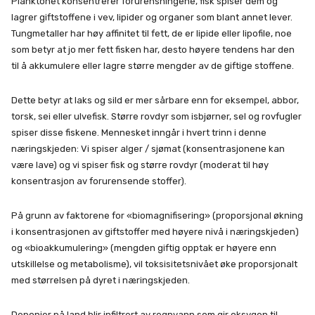
Planktonet konsentrerer forurensningene, fisk spiser dem og
lagrer giftstoffene i vev, lipider og organer som blant annet lever.
Tungmetaller har høy affinitet til fett, de er lipide eller lipofile, noe
som betyr at jo mer fett fisken har, desto høyere tendens har den
til å akkumulere eller lagre større mengder av de giftige stoffene.
Dette betyr at laks og sild er mer sårbare enn for eksempel, abbor,
torsk, sei eller ulvefisk. Større rovdyr som isbjørner, sel og rovfugler
spiser disse fiskene. Mennesket inngår i hvert trinn i denne
næringskjeden: Vi spiser alger / sjømat (konsentrasjonene kan
være lave) og vi spiser fisk og større rovdyr (moderat til høy
konsentrasjon av forurensende stoffer).
På grunn av faktorene for «biomagnifisering» (proporsjonal økning
i konsentrasjonen av giftstoffer med høyere nivå i næringskjeden)
og «bioakkumulering» (mengden giftig opptak er høyere enn
utskillelse og metabolisme), vil toksisitetsnivået øke proporsjonalt
med størrelsen på dyret i næringskjeden.
Deponier på land blir infiltrert av regnvann som gir oksygen til