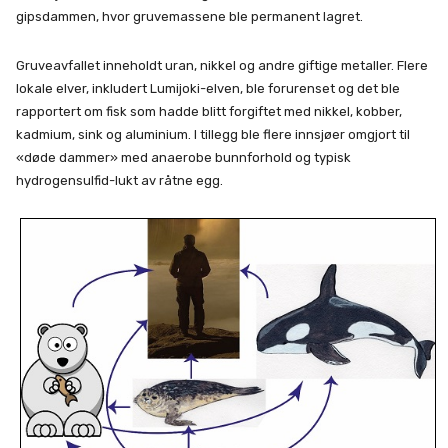
gipsdammen, hvor gruvemassene ble permanent lagret.
Gruveavfallet inneholdt uran, nikkel og andre giftige metaller. Flere
lokale elver, inkludert Lumijoki-elven, ble forurenset og det ble
rapportert om fisk som hadde blitt forgiftet med nikkel, kobber,
kadmium, sink og aluminium. I tillegg ble flere innsjøer omgjort til
«døde dammer» med anaerobe bunnforhold og typisk
hydrogensulfid-lukt av råtne egg.