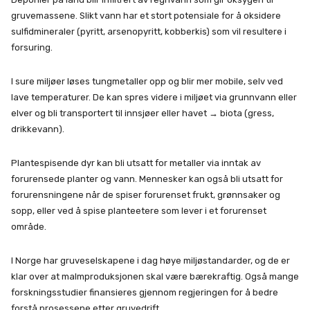
gruvemassene. Slikt vann har et stort potensiale for å oksidere
sulfidmineraler (pyritt, arsenopyritt, kobberkis) som vil resultere i
forsuring.
I sure miljøer løses tungmetaller opp og blir mer mobile, selv ved
lave temperaturer. De kan spres videre i miljøet via grunnvann eller
elver og bli transportert til innsjøer eller havet → biota (gress,
drikkevann).
Plantespisende dyr kan bli utsatt for metaller via inntak av
forurensede planter og vann. Mennesker kan også bli utsatt for
forurensningene når de spiser forurenset frukt, grønnsaker og
sopp, eller ved å spise planteetere som lever i et forurenset
område.
I Norge har gruveselskapene i dag høye miljøstandarder, og de er
klar over at malmproduksjonen skal være bærekraftig. Også mange
forskningsstudier finansieres gjennom regjeringen for å bedre
forstå prosessene etter gruvedrift.