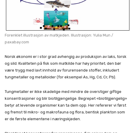
Forenklet illustrasjon av matkjeden. Illustrasjon: Yulia Mun /
paxabay.com
Norsk økonomi er i stor grad avhengig av produksjon av laks, torsk
og sild. Kvaliteten på fisk som matkilde har høy prioritet; den bør
være trygg med lavt innhold av forurensende stoffer, inkludert
tungmetaller og metalloider (for eksempel As, Hg, Cd, Cr, Pb).
Tungmetaller er ikke skadelige med mindre de overstiger giftige
konsentrasjoner og blir biotilgjengelige. Begrepet «biotilgjengelig»
betyr at levende organismer kan ta dem opp. Her refererer vi først
og fremst til mikro- og makrofauna og flora, bentisk plankton som
er de første elementene i næringskjeden.