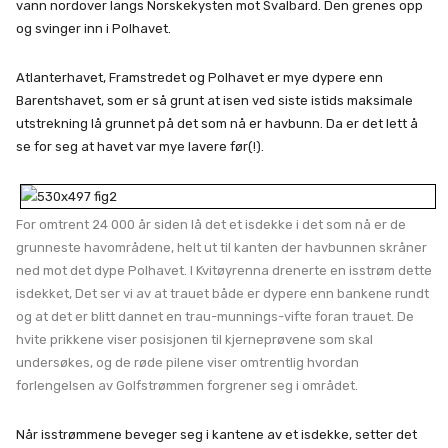
vann nordover langs Norskekysten mot Svalbard. Den grenes opp
og svinger inn i Polhavet.
Atlanterhavet, Framstredet og Polhavet er mye dypere enn
Barentshavet, som er så grunt at isen ved siste istids maksimale
utstrekning lå grunnet på det som nå er havbunn. Da er det lett å
se for seg at havet var mye lavere før(!).
For omtrent 24 000 år siden lå det et isdekke i det som nå er de
grunneste havområdene, helt ut til kanten der havbunnen skråner
ned mot det dype Polhavet. I Kvitøyrenna drenerte en isstrøm dette
isdekket, Det ser vi av at trauet både er dypere enn bankene rundt
og at det er blitt dannet en trau-munnings-vifte foran trauet. De
hvite prikkene viser posisjonen til kjerneprøvene som skal
undersøkes, og de røde pilene viser omtrentlig hvordan
forlengelsen av Golfstrømmen forgrener seg i området.
Når isstrømmene beveger seg i kantene av et isdekke, setter det