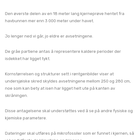
Den øverste delen av en 18 meter lang kjerneprøve hentet fra
havbunnen mer enn 3 000 meter under havet.
Jo lenger ned vi går, jo eldre er avsetningene.
De gråe partiene antas å representere kaldere perioder der
isdekket har ligget tykt.
Kornstørrelsen og strukturer sett i røntgenbilder viser at
undersjøiske skred skyldes avsetningene mellom 250 og 280 cm,
noe som kan bety at isen har ligget helt ute på kanten av
skråningen.
Disse antagelsene skal understøttes ved å se på andre fysiske og
kjemiske parametere.
Dateringer skal utføres på mikrofossiler som er funnet i kjernen, så