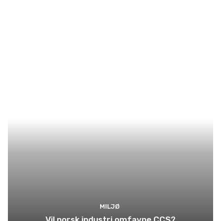
MILJØ
Vil norsk industri omfavne CCS?