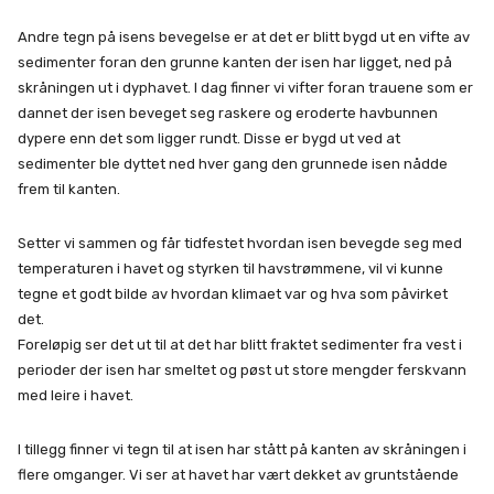
Andre tegn på isens bevegelse er at det er blitt bygd ut en vifte av
sedimenter foran den grunne kanten der isen har ligget, ned på
skråningen ut i dyphavet. I dag finner vi vifter foran trauene som er
dannet der isen beveget seg raskere og eroderte havbunnen
dypere enn det som ligger rundt. Disse er bygd ut ved at
sedimenter ble dyttet ned hver gang den grunnede isen nådde
frem til kanten.
Setter vi sammen og får tidfestet hvordan isen bevegde seg med
temperaturen i havet og styrken til havstrømmene, vil vi kunne
tegne et godt bilde av hvordan klimaet var og hva som påvirket
det.
Foreløpig ser det ut til at det har blitt fraktet sedimenter fra vest i
perioder der isen har smeltet og pøst ut store mengder ferskvann
med leire i havet.
I tillegg finner vi tegn til at isen har stått på kanten av skråningen i
flere omganger. Vi ser at havet har vært dekket av gruntstående