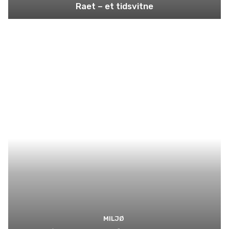
Raet – et tidsvitne
MILJØ