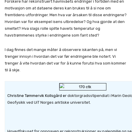
Forskere har rekonstruert havnivåets endringer i fortiden med en
motivasjon om at dataene deres kan brukes til å si noe om
fremtidens utfordringer. Men hva var årsaken til disse endringene?
Hvordan var for eksempel isens utbredelse? Og hva gjorde at den
smeltet? Hva slags rolle spilte havets temperatur og
havstrømmenes styrke i endringene som fant sted?
I dag finnes det mange måter å observere iskanten på, men vi
trenger innsyn i hvordan det var før endringene ble notert. Vi
trenger å vite hvordan det var for å kunne forutsi hva som kommer
til å skje.
Christine Tømmervik Kollsgård er
doktorgradsstipendiat i Marin Geol
Geofysikk ved UiT Norges arktiske universitet.
Hovedfokuset for oppgaven er rekonstruksjoner av paleomiljø og 