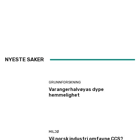
NYESTE SAKER
GRUNNFORSKNING
Varangerhalvøyas dype
hemmelighet
MILJØ
Vil norsk industri omfavne CCS?