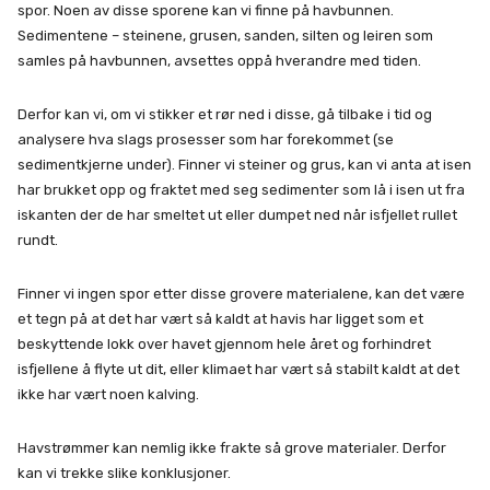
spor. Noen av disse sporene kan vi finne på havbunnen.
Sedimentene – steinene, grusen, sanden, silten og leiren som
samles på havbunnen, avsettes oppå hverandre med tiden.
Derfor kan vi, om vi stikker et rør ned i disse, gå tilbake i tid og
analysere hva slags prosesser som har forekommet (se
sedimentkjerne under). Finner vi steiner og grus, kan vi anta at isen
har brukket opp og fraktet med seg sedimenter som lå i isen ut fra
iskanten der de har smeltet ut eller dumpet ned når isfjellet rullet
rundt.
Finner vi ingen spor etter disse grovere materialene, kan det være
et tegn på at det har vært så kaldt at havis har ligget som et
beskyttende lokk over havet gjennom hele året og forhindret
isfjellene å flyte ut dit, eller klimaet har vært så stabilt kaldt at det
ikke har vært noen kalving.
Havstrømmer kan nemlig ikke frakte så grove materialer. Derfor
kan vi trekke slike konklusjoner.