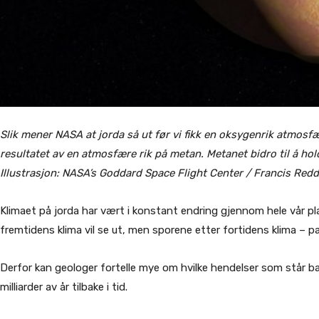
Slik mener NASA at jorda så ut før vi fikk en oksygenrik atmosfær
resultatet av en atmosfære rik på metan. Metanet bidro til å hol
Illustrasjon: NASA’s Goddard Space Flight Center / Francis Red
Klimaet på jorda har vært i konstant endring gjennom hele vår p
fremtidens klima vil se ut, men sporene etter fortidens klima – pale
Derfor kan geologer fortelle mye om hvilke hendelser som står bak
milliarder av år tilbake i tid.