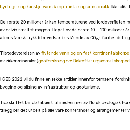
hydrogen og kanskje vanndamp, metan og ammoniakk
. Ikke uli
De første 20 millioner år kan temperaturene ved jordoverflaten 
av delvis smeltet magma. I løpet av de neste 10 – 100 millioner år 
atmosfærisk trykk (i hovedsak bestående av CO
), fantes det o
2
Tilstedeværelsen av
flytende vann og en fast kontinentalskorpe
av zirkonmineraler (
geoforskning.no: Bekrefter urgammel skorped
I GEO 2022 vil du finne en rekke artikler innenfor temaene forskni
bygging og sikring av infrastruktur og geoturisme.
Tidsskriftet blir distribuert til medlemmer av Norsk Geologisk F
tillegg blir det utdelt på alle våre konferanser og arrangementer vi