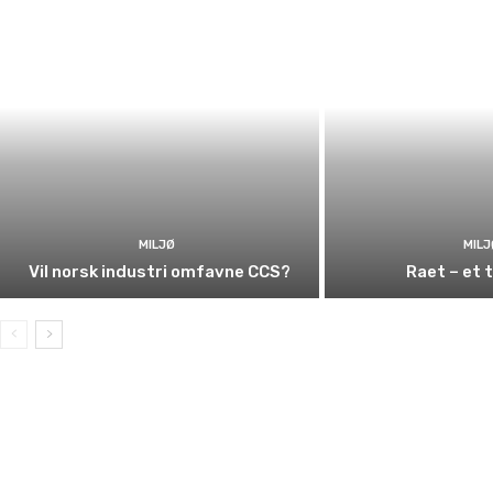
MILJØ
MILJ
Vil norsk industri omfavne CCS?
Raet – et 