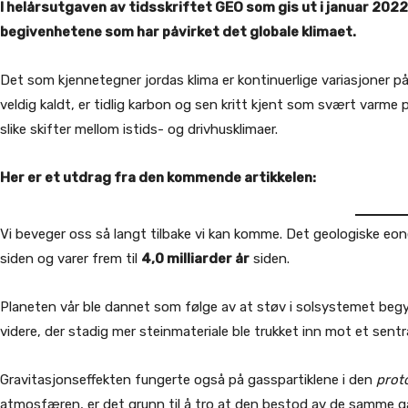
I helårsutgaven av tidsskriftet GEO som gis ut i januar 2022, 
begivenhetene som har påvirket det globale klimaet.
Det som kjennetegner jordas klima er kontinuerlige variasjoner på
veldig kaldt, er tidlig karbon og sen kritt kjent som svært varme p
slike skifter mellom istids- og drivhusklimaer.
Her er et utdrag fra den kommende artikkelen:
Vi beveger oss så langt tilbake vi kan komme. Det geologiske eo
siden og varer frem til
4,0 milliarder år
siden.
Planeten vår ble dannet som følge av at støv i solsystemet be
videre, der stadig mer steinmateriale ble trukket inn mot et sentr
Gravitasjonseffekten fungerte også på gasspartiklene i den
prot
atmosfæren, er det grunn til å tro at den bestod av de samme 