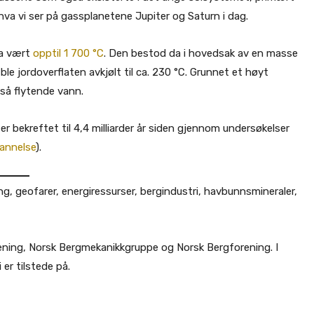
kt hva vi ser på gassplanetene Jupiter og Saturn i dag.
ha vært
opptil 1 700 °C
. Den bestod da i hovedsak av en masse
ble jordoverflaten avkjølt til ca. 230 °C. Grunnet et høyt
gså flytende vann.
er bekreftet til 4,4 milliarder år siden gjennom undersøkelser
annelse
).
ng, geofarer, energiressurser, bergindustri, havbunnsmineraler,
orening, Norsk Bergmekanikkgruppe og Norsk Bergforening. I
 er tilstede på.