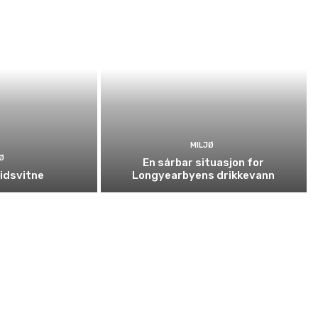
MILJØ
Ø
En sårbar situasjon for
tidsvitne
Longyearbyens drikkevann