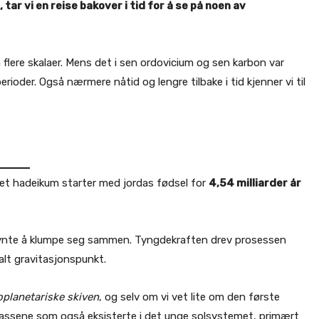
tar vi en reise bakover i tid for å se på noen av
 flere skalaer. Mens det i sen ordovicium og sen karbon var
erioder. Også nærmere nåtid og lengre tilbake i tid kjenner vi til
net hadeikum starter med jordas fødsel for
4,54 milliarder år
gynte å klumpe seg sammen. Tyngdekraften drev prosessen
alt gravitasjonspunkt.
oplanetariske skiven
, og selv om vi vet lite om den første
gassene som også eksisterte i det unge solsystemet, primært