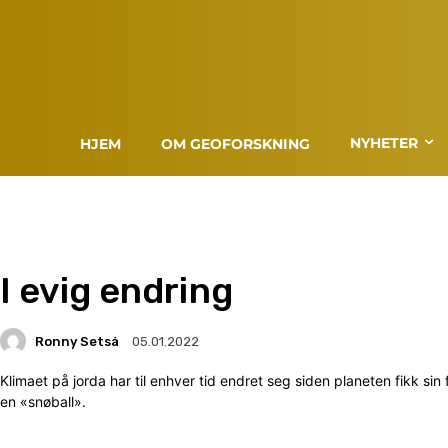
NYHETER
HJEM
OM GEOFORSKNING
I evig endring
Ronny Setså
05.01.2022
Klimaet på jorda har til enhver tid endret seg siden planeten fikk s
en «snøball».