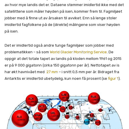
av hvor mye landis det er. Dataene stemmer imidlertid ikke med det
satellittene som måler høyden på isen, kommer frem til. Fagmiljøet
jobber med å finne ut av årsaken til avviket. Enn så lenge stoler
imidlertid fagfolkene på de (direkte) målingene som viser høyden
på isen.
Det er imidlertid også andre tunge fagmiljøer som jobber med
problematikken – så som
World Glacier Monitoring Service
. De
oppgir at det totale tapet av landis på kloden mellom 1961 og 2015
er på 9 000 gigatonn (cirka 150 gigatonn per år). Nettotapet av is
har økt havnivået med
27 mm
– i snitt 0,5 mm per år. Bidraget fra
Antarktis er imidlertid ubetydelig, kun noen få prosent (se
figur 1
).