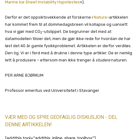
Marine Ice Sheet Instability Hypotestes
»).
Derfor er det oppsiktsvekkende at forskerne i
Nature
-artikkelen
har kommet frem til at dommedagsbreen vil kollapse og uansett
hva vi gjør med CO
-utslippet. De begrunner det med at
2
datamodellen tilsier det, men de gjør ikke rede for hvordan de har
løst det 40 år gamle fysikkproblemet. Artikkelen er derfor verdiløs.
Den òg. Vi er i ferd med å drukne i denne type artikler. De er nemlig
lett å produsere – ettersom man ikke trenger å
studere
naturen.
PER ARNE BJØRKUM
Professor emeritus ved Universitetet i Stavanger
VÆR MED OG SPRE GEOFAGLIG DISKUSJON - DEL
DENNE ARTIKKELEN!
[addthis tool="addthis_inline_share_toolbox"]