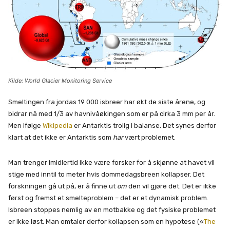
Kilde: World Glacier Monitoring Service
Smeltingen fra jordas 19 000 isbreer har økt de siste årene, og
bidrar nå med 1/3 av havnivåøkingen som er på cirka 3 mm per år.
Men ifølge
Wikipedia
er Antarktis trolig i balanse. Det synes derfor
klart at det ikke er Antarktis som
har
vært problemet.
Man trenger imidlertid ikke være forsker for å skjønne at havet vil
stige med inntil to meter hvis dommedagsbreen kollapser. Det
forskningen gå ut på, er å finne ut
om
den vil gjøre det. Det er ikke
først og fremst et smelteproblem – det er et dynamisk problem.
Isbreen stoppes nemlig av en motbakke og det fysiske problemet
er ikke løst. Man omtaler derfor kollapsen som en hypotese («
The