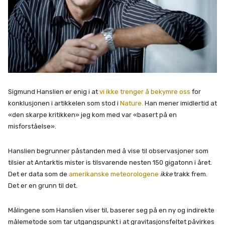
Sigmund Hanslien er enig i at
vi ikke trenger å bekymre oss
for
konklusjonen i artikkelen som stod i
Nature.
Han mener imidlertid at
«den skarpe kritikken» jeg kom med var «basert på en
misforståelse».
Hanslien begrunner påstanden med å vise til observasjoner som
tilsier at Antarktis mister is tilsvarende nesten 150 gigatonn i året.
Det er data som de
amerikanske meteorologene
ikke
trakk frem.
Det er en grunn til det.
Målingene som Hanslien viser til, baserer seg på en ny og indirekte
målemetode som tar utgangspunkt i at gravitasjonsfeltet påvirkes