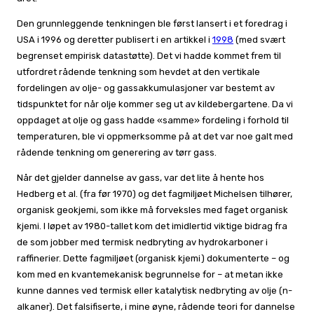
Den grunnleggende tenkningen ble først lansert i et foredrag i
USA i 1996 og deretter publisert i en artikkel i
1998
(med svært
begrenset empirisk datastøtte). Det vi hadde kommet frem til
utfordret rådende tenkning som hevdet at den vertikale
fordelingen av olje- og gassakkumulasjoner var bestemt av
tidspunktet for når olje kommer seg ut av kildebergartene. Da vi
oppdaget at olje og gass hadde «samme» fordeling i forhold til
temperaturen, ble vi oppmerksomme på at det var noe galt med
rådende tenkning om generering av tørr gass.
Når det gjelder dannelse av gass, var det lite å hente hos
Hedberg et al. (fra før 1970) og det fagmiljøet Michelsen tilhører,
organisk geokjemi, som ikke må forveksles med faget organisk
kjemi. I løpet av 1980-tallet kom det imidlertid viktige bidrag fra
de som jobber med termisk nedbryting av hydrokarboner i
raffinerier. Dette fagmiljøet (organisk kjemi) dokumenterte – og
kom med en kvantemekanisk begrunnelse for – at metan ikke
kunne dannes ved termisk eller katalytisk nedbryting av olje (n-
alkaner). Det falsifiserte, i mine øyne, rådende teori for dannelse