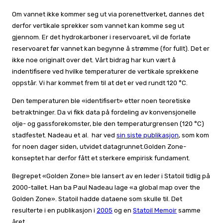
Om vannet ikke kommer seg ut via porenettverket, dannes det
derfor vertikale sprekker som vannet kan komme seg ut
gjennom. Er det hydrokarboner i reservoaret, vil de forlate
reservoaret før vannet kan begynne å strømme (for fullt). Det er
ikke noe originalt over det. Vårt bidrag har kun vært å
indentifisere ved hvilke temperaturer de vertikale sprekkene
oppstår. Vi har kommet frem til at det er ved rundt 120 °C.
Den temperaturen ble «identifisert» etter noen teoretiske
betraktninger. Da vi fikk data på fordeling av konvensjonelle
olje- og gassforekomster, ble den temperaturgrensen (120 °C)
stadfestet. Nadeau et al. har ved
sin siste publikasjon
, som kom
for noen dager siden,
utvidet datagrunnet.Golden Zone-
konseptet har derfor fått et sterkere empirisk fundament.
Begrepet «Golden Zone» ble lansert av en leder i Statoil tidlig på
2000-tallet. Han ba Paul Nadeau lage «a global map over the
Golden Zone». Statoil hadde dataene som skulle til. Det
resulterte i en publikasjon i
2005
og en
Statoil Memoir
samme
året.