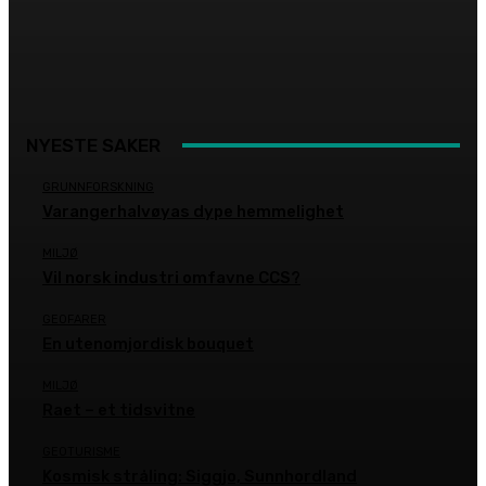
NYESTE SAKER
GRUNNFORSKNING
Varangerhalvøyas dype hemmelighet
MILJØ
Vil norsk industri omfavne CCS?
GEOFARER
En utenomjordisk bouquet
MILJØ
Raet – et tidsvitne
GEOTURISME
Kosmisk stråling: Siggjo, Sunnhordland