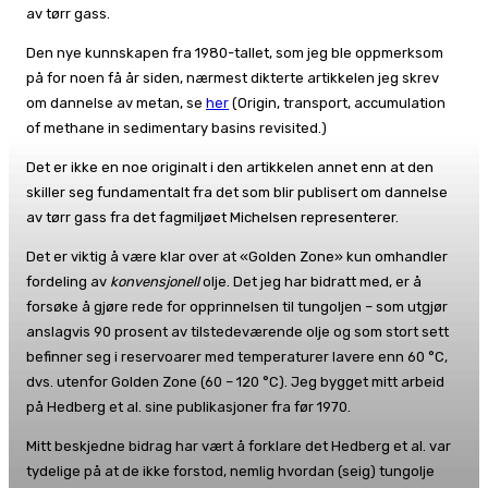
av tørr gass.
Den nye kunnskapen fra 1980-tallet, som jeg ble oppmerksom
på for noen få år siden, nærmest dikterte artikkelen jeg skrev
om dannelse av metan, se
her
(Origin, transport, accumulation
of methane in sedimentary basins revisited.)
Det er ikke en noe originalt i den artikkelen annet enn at den
skiller seg fundamentalt fra det som blir publisert om dannelse
av tørr gass fra det fagmiljøet Michelsen representerer.
Det er viktig å være klar over at «Golden Zone» kun omhandler
fordeling av
konvensjonell
olje. Det jeg har bidratt med, er å
forsøke å gjøre rede for opprinnelsen til tungoljen – som utgjør
anslagvis 90 prosent av tilstedeværende olje og som stort sett
befinner seg i reservoarer med temperaturer lavere enn 60 °C,
dvs. utenfor Golden Zone (60 – 120 °C). Jeg bygget mitt arbeid
på Hedberg et al. sine publikasjoner fra før 1970.
Mitt beskjedne bidrag har vært å forklare det Hedberg et al. var
tydelige på at de ikke forstod, nemlig hvordan (seig) tungolje