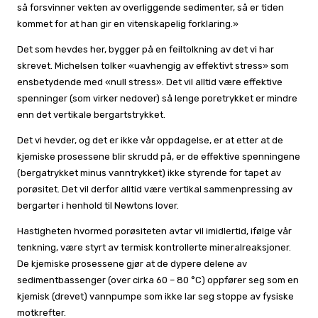
så forsvinner vekten av overliggende sedimenter, så er tiden
kommet for at han gir en vitenskapelig forklaring.»
Det som hevdes her, bygger på en feiltolkning av det vi har
skrevet. Michelsen tolker «uavhengig av effektivt stress» som
ensbetydende med «null stress». Det vil alltid være effektive
spenninger (som virker nedover) så lenge poretrykket er mindre
enn det vertikale bergartstrykket.
Det vi hevder, og det er ikke vår oppdagelse, er at etter at de
kjemiske prosessene blir skrudd på, er de effektive spenningene
(bergatrykket minus vanntrykket) ikke styrende for tapet av
porøsitet. Det vil derfor alltid være vertikal sammenpressing av
bergarter i henhold til Newtons lover.
Hastigheten hvormed porøsiteten avtar vil imidlertid, ifølge vår
tenkning, være styrt av termisk kontrollerte mineralreaksjoner.
De kjemiske prosessene gjør at de dypere delene av
sedimentbassenger (over cirka 60 – 80 °C) oppfører seg som en
kjemisk (drevet) vannpumpe som ikke lar seg stoppe av fysiske
motkrefter.