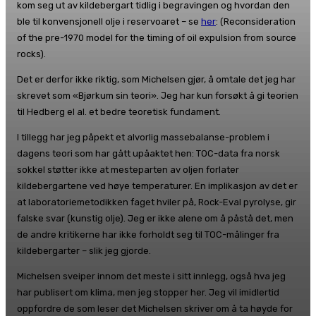
kom seg ut av kildebergart tidlig i begravingen og hvordan den
ble til konvensjonell olje i reservoaret – se
her
: (Reconsideration
of the pre-1970 model for the timing of oil expulsion from source
rocks).
Det er derfor ikke riktig, som Michelsen gjør, å omtale det jeg har
skrevet som «Bjørkum sin teori». Jeg har kun forsøkt å gi teorien
til Hedberg el al. et bedre teoretisk fundament.
I tillegg har jeg påpekt et alvorlig massebalanse-problem i
dagens teori som har gått upåaktet hen: TOC-data fra norsk
sokkel støtter ikke at mesteparten av oljen forlater
kildebergartene ved høye temperaturer. En implikasjon av det er
at laboratoriemetodikken faget hviler på, Rock-Eval pyrolyse, gir
falske svar (kunstig olje). Jeg er ikke alene om å påstå det, men
de andre kritikerne har ikke forholdt seg til TOC-målinger fra
kildebergarter – slik jeg gjorde.
Michelsen sveiper innom det meste i sitt innlegg, også hva jeg
har publisert om klima, men jeg stopper her. Jeg vil imidlertid
oppfordre de som leser det Michelsen skriver om å ta høyde for