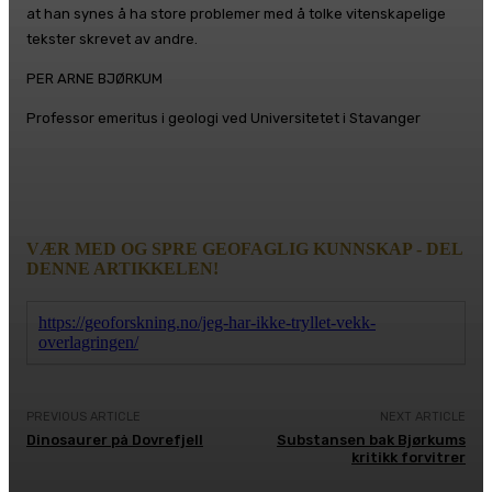
at han synes å ha store problemer med å tolke vitenskapelige
tekster skrevet av andre.
PER ARNE BJØRKUM
Professor emeritus i geologi ved Universitetet i Stavanger
VÆR MED OG SPRE GEOFAGLIG KUNNSKAP - DEL
DENNE ARTIKKELEN!
https://geoforskning.no/jeg-har-ikke-tryllet-vekk-
overlagringen/
PREVIOUS ARTICLE
NEXT ARTICLE
Dinosaurer på Dovrefjell
Substansen bak Bjørkums
kritikk forvitrer