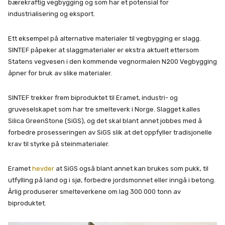
bærekraftig vegbygging og som har et potensial for
industrialisering og eksport.
Ett eksempel på alternative materialer til vegbygging er slagg.
SINTEF påpeker at slaggmaterialer er ekstra aktuelt ettersom
Statens vegvesen i den kommende vegnormalen N200 Vegbygging
åpner for bruk av slike materialer.
SINTEF trekker frem biproduktet til Eramet, industri- og
gruveselskapet som har tre smelteverk i Norge. Slagget kalles
Silica GreenStone (SiGS), og det skal blant annet jobbes med å
forbedre prosesseringen av SiGS slik at det oppfyller tradisjonelle
krav til styrke på steinmaterialer.
Eramet
hevder
at SiGS også blant annet kan brukes som pukk, til
utfylling på land og i sjø, forbedre jordsmonnet eller inngå i betong.
Årlig produserer smelteverkene om lag 300 000 tonn av
biproduktet.