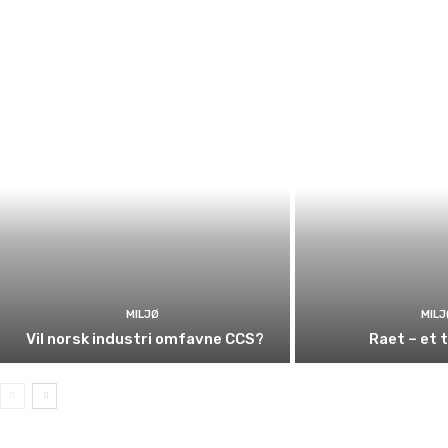
MILJØ
MILJ
Vil norsk industri omfavne CCS?
Raet – et 