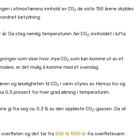
ingen i atmosfærens innhold av CO
de siste 150 årene skyldes
2
derordnet betydning.
er år. Da steg nemlig temperaturen
før
CO
-innholdet i lufta
2
gninger
som viser hvor
mye
CO
som kan komme ut av et
2
simulere, er det mulig å komme med et overslag.
æren og løseligheten til CO
i vann styres av Henrys lov og
2
 cirka 0,3 prosent for hver grad økning i temperaturen.
unne gi fra seg ca. 0,3 % av den oppløste CO
-gassen. Da vil
2
 overflaten og det tar fra
500 til 1000 år
fra overflatevann