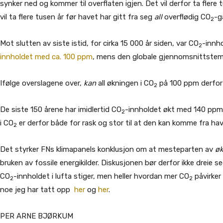
synker ned og kommer til overflaten igjen. Det vil derfor ta flere 
vil ta flere tusen år før havet har gitt fra seg
all
overflødig CO
-g
2
Mot slutten av siste istid, for cirka 15 000 år siden, var CO
-innh
2
innholdet med ca. 100 ppm
, mens den globale gjennomsnittste
Ifølge overslagene over,
kan
all økningen i CO
på 100 ppm derfor
2
De siste 150 årene har imidlertid CO
-innholdet økt med 140 ppm
2
i CO
er derfor både for rask og stor til at den kan komme fra hav
2
Det styrker FNs klimapanels konklusjon om at mesteparten av
øk
bruken av fossile energikilder. Diskusjonen bør derfor ikke dreie se
CO
-innholdet i lufta stiger, men heller hvordan mer CO
påvirker
2
2
noe jeg har tatt opp
her
og
her
.
PER ARNE BJØRKUM