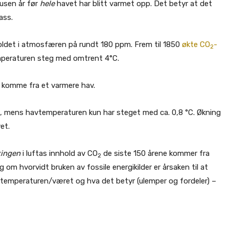
tusen år før
hele
havet har blitt varmet opp. Det betyr at det
ass.
oldet i atmosfæren på rundt 180 ppm. Frem til 1850
økte CO
-
2
mperaturen steg med omtrent 4°C.
 komme fra et varmere hav.
, mens havtemperaturen kun har steget med ca. 0,8 °C. Økning
et.
ingen
i luftas innhold av CO
de siste 150 årene kommer fra
2
g om hvorvidt bruken av fossile energikilder er årsaken til at
 temperaturen/været og hva det betyr (ulemper og fordeler) –