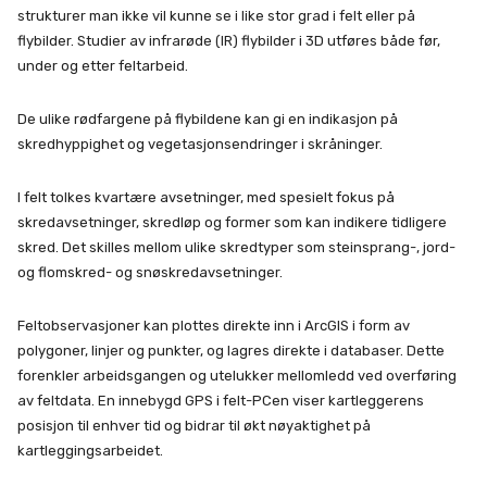
strukturer man ikke vil kunne se i like stor grad i felt eller på
flybilder. Studier av infrarøde (IR) flybilder i 3D utføres både før,
under og etter feltarbeid.
De ulike rødfargene på flybildene kan gi en indikasjon på
skredhyppighet og vegetasjonsendringer i skråninger.
I felt tolkes kvartære avsetninger, med spesielt fokus på
skredavsetninger, skredløp og former som kan indikere tidligere
skred. Det skilles mellom ulike skredtyper som steinsprang-, jord-
og flomskred- og snøskredavsetninger.
Feltobservasjoner kan plottes direkte inn i ArcGIS i form av
polygoner, linjer og punkter, og lagres direkte i databaser. Dette
forenkler arbeidsgangen og utelukker mellomledd ved overføring
av feltdata. En innebygd GPS i felt-PCen viser kartleggerens
posisjon til enhver tid og bidrar til økt nøyaktighet på
kartleggingsarbeidet.