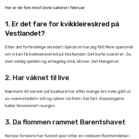
Her er de fem mest leste sakene i februar:
1.
Er det fare for kvikkleireskred på
Vestlandet?
Etter det forferdelige skredet i Gjerdrum har jeg fått flere spørsmål
om vi kan få kvikkleireskred på Vestlandet. Det korte svaret er: Ja,
men veldig sjelden og antagelig små, skriver Jan Mangerud.
2. Har våknet til live
Nærmere 40 isbreer på Svalbard har etter mange års hvile gått ut
av «søvnstadiet» sitt og rykker nå frem i full fart. Glasiologene
kaller fenomenet «surge».
3. Da flommen rammet Barentshavet
Norske forskere har funnet spor etter en voldsom flomhendelse i