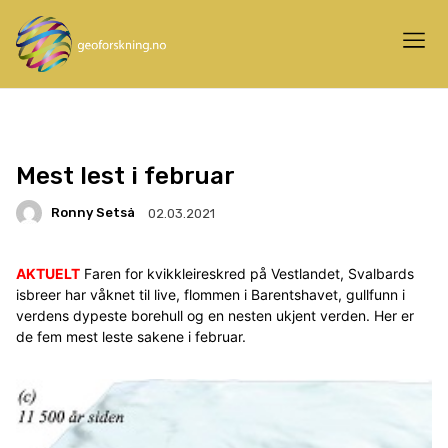
Mest lest i februar
Ronny Setså
02.03.2021
AKTUELT
Faren for kvikkleireskred på Vestlandet, Svalbards
isbreer har våknet til live, flommen i Barentshavet, gullfunn i
verdens dypeste borehull og en nesten ukjent verden. Her er
de fem mest leste sakene i februar.