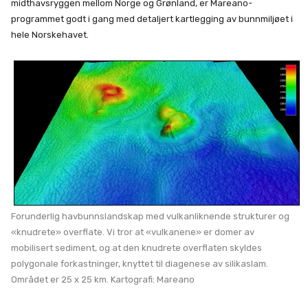
midthavsryggen mellom Norge og Grønland, er Mareano-
programmet godt i gang med detaljert kartlegging av bunnmiljøet i
hele Norskehavet.
Forunderlig havbunnslandskap med vulkanliknende strukturer og
«knudrete» overflate. Vi tror at «vulkanene» er domer av
mobilisert sediment, og at den knudrete overflaten skyldes
polygonale forkastninger, knyttet til diagenese av silikaslam.
Området er 25 x 25 km. Kartografi: Mareano