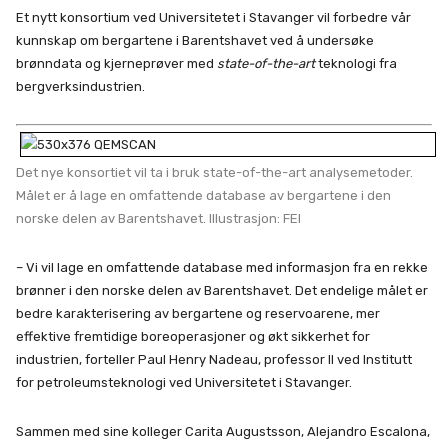
Et nytt konsortium ved Universitetet i Stavanger vil forbedre vår
kunnskap om bergartene i Barentshavet ved å undersøke
brønndata og kjerneprøver med
state-of-the-art
teknologi fra
bergverksindustrien.
Det nye konsortiet vil ta i bruk state-of-the-art analysemetoder.
Målet er å lage en omfattende database av bergartene i den
norske delen av Barentshavet. Illustrasjon: FEI
– Vi vil lage en omfattende database med informasjon fra en rekke
brønner i den norske delen av Barentshavet. Det endelige målet er
bedre karakterisering av bergartene og reservoarene, mer
effektive fremtidige boreoperasjoner og økt sikkerhet for
industrien, forteller Paul Henry Nadeau, professor II ved Institutt
for petroleumsteknologi ved Universitetet i Stavanger.
Sammen med sine kolleger Carita Augustsson, Alejandro Escalona,