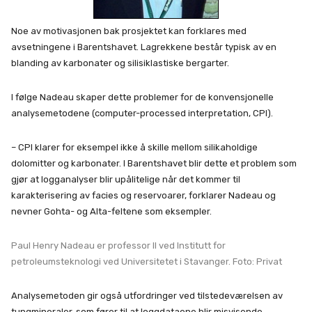
Noe av motivasjonen bak prosjektet kan forklares med
avsetningene i Barentshavet. Lagrekkene består typisk av en
blanding av karbonater og silisiklastiske bergarter.
I følge Nadeau skaper dette problemer for de konvensjonelle
analysemetodene (computer-processed interpretation, CPI).
– CPI klarer for eksempel ikke å skille mellom silikaholdige
dolomitter og karbonater. I Barentshavet blir dette et problem som
gjør at logganalyser blir upålitelige når det kommer til
karakterisering av facies og reservoarer, forklarer Nadeau og
nevner Gohta- og Alta-feltene som eksempler.
Paul Henry Nadeau er professor II ved Institutt for
petroleumsteknologi ved Universitetet i Stavanger. Foto: Privat
Analysemetoden gir også utfordringer ved tilstedeværelsen av
tungmineraler, som fører til at loggdataene blir misvisende.