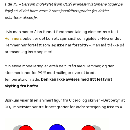
side 75: «
Dersom molekylet (som CO2) er lineært (atomene ligger på
linje) så vil det bare være 2 rotasjonsfrihetsgrader (to vinkler
orienterer aksen)».
Hvis man mener å ha funnet fundamentale og elementære feil i
Hemmers
bøker, er det kun ett spørsmål som gjelder: «Hva er det
Hemmer har forstått som jeg ikke har forstått?». Man må tråkke på
bremsen, og lære seg mer!
Min enkle modellering er altså helt i tråd med Hemmer, og den
stemmer innenfor 99 % med målinger over et bredt
temperaturområde.
Den kan ikke avvises med litt lettvint
skyting fra hofta.
Bjørkum viser til en animert figur fra Cicero, og skriver «Det betyr at
CO
-molekylet har tre frihetsgrader for
indre
rotasjon og ikke to.»
2