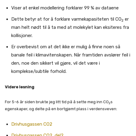
Viser at enkel modellering forklarer 99 % av dataene
Dette betyr at for å forklare varmekapasiteten til CO
er
2
man helt nødt til å ta med at molekylet kan eksiteres fra
kollisjoner.
Er overbevist om at det ikke er mulig å finne noen så
banale feil i klimavitenskapen. Når framtiden avslører feil i
den, noe den sikkert vil gjøre, vil det være i
komplekse/subtile forhold.
Videre lesning
For 5–6 år siden brukte jeg litt tid på å sette meg inn CO
s
2
egenskaper, og delte på en bortgjemt plass i verdensveven:
Drivhusgassen CO2
Drivhusgassen CO2, del2