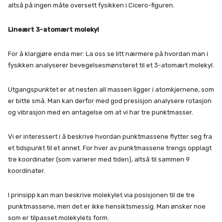
altså på ingen måte oversett fysikken i Cicero-figuren.
Lineært 3-atomært molekyl
For å klargjøre enda mer: La oss se litt nærmere på hvordan man i
fysikken analyserer bevegelsesmønsteret til et 3-atomært molekyl.
Utgangspunktet er at nesten all massen ligger i atomkjernene, som
er bitte små. Man kan derfor med god presisjon analysere rotasjon
og vibrasjon med en antagelse om at vi har tre punktmasser.
Vi er interessert i å beskrive hvordan punktmassene flytter seg fra
et tidspunkt til et annet. For hver av punktmassene trengs opplagt
tre koordinater (som varierer med tiden), altså til sammen 9
koordinater.
I prinsipp kan man beskrive molekylet via posisjonen til de tre
punktmassene, men det er ikke hensiktsmessig. Man ønsker noe
som er tilpasset molekylets form.