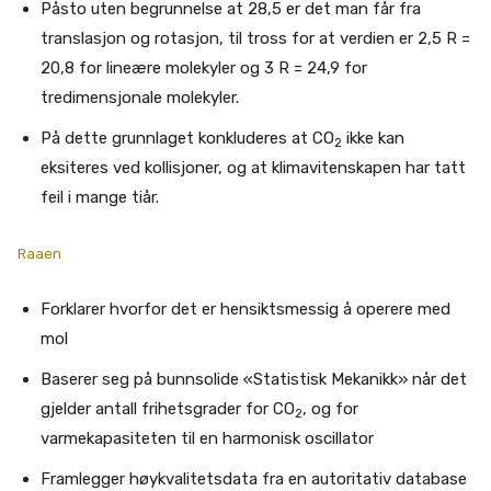
Påsto uten begrunnelse at 28,5 er det man får fra
translasjon og rotasjon, til tross for at verdien er 2,5 R =
20,8 for lineære molekyler og 3 R = 24,9 for
tredimensjonale molekyler.
På dette grunnlaget konkluderes at CO
ikke kan
2
eksiteres ved kollisjoner, og at klimavitenskapen har tatt
feil i mange tiår.
Raaen
Forklarer hvorfor det er hensiktsmessig å operere med
mol
Baserer seg på bunnsolide «Statistisk Mekanikk» når det
gjelder antall frihetsgrader for CO
, og for
2
varmekapasiteten til en harmonisk oscillator
Framlegger høykvalitetsdata fra en autoritativ database