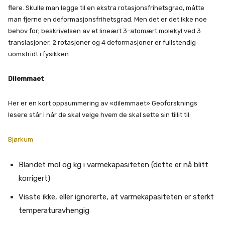
flere. Skulle man legge til en ekstra rotasjonsfrihetsgrad, måtte
man fjerne en deformasjonsfrihetsgrad. Men det er det ikke noe
behov for; beskrivelsen av et lineært 3-atomært molekyl ved 3
translasjoner, 2 rotasjoner og 4 deformasjoner er fullstendig
uomstridt i fysikken.
Dilemmaet
Her er en kort oppsummering av «dilemmaet» Geoforsknings
lesere står i når de skal velge hvem de skal sette sin tillit til:
Bjørkum
Blandet mol og kg i varmekapasiteten (dette er nå blitt
korrigert)
Visste ikke, eller ignorerte, at varmekapasiteten er sterkt
temperaturavhengig