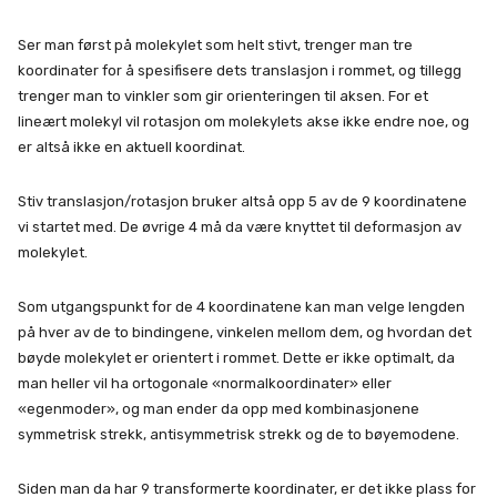
Ser man først på molekylet som helt stivt, trenger man tre
koordinater for å spesifisere dets translasjon i rommet, og tillegg
trenger man to vinkler som gir orienteringen til aksen. For et
lineært molekyl vil rotasjon om molekylets akse ikke endre noe, og
er altså ikke en aktuell koordinat.
Stiv translasjon/rotasjon bruker altså opp 5 av de 9 koordinatene
vi startet med. De øvrige 4 må da være knyttet til deformasjon av
molekylet.
Som utgangspunkt for de 4 koordinatene kan man velge lengden
på hver av de to bindingene, vinkelen mellom dem, og hvordan det
bøyde molekylet er orientert i rommet. Dette er ikke optimalt, da
man heller vil ha ortogonale «normalkoordinater» eller
«egenmoder», og man ender da opp med kombinasjonene
symmetrisk strekk, antisymmetrisk strekk og de to bøyemodene.
Siden man da har 9 transformerte koordinater, er det ikke plass for