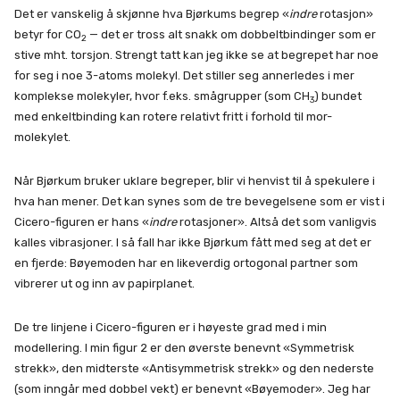
Det er vanskelig å skjønne hva Bjørkums begrep «
indre
rotasjon»
betyr for CO
— det er tross alt snakk om dobbeltbindinger som er
2
stive mht. torsjon. Strengt tatt kan jeg ikke se at begrepet har noe
for seg i noe 3-atoms molekyl. Det stiller seg annerledes i mer
komplekse molekyler, hvor f.eks. smågrupper (som CH
) bundet
3
med enkeltbinding kan rotere relativt fritt i forhold til mor-
molekylet.
Når Bjørkum bruker uklare begreper, blir vi henvist til å spekulere i
hva han mener. Det kan synes som de tre bevegelsene som er vist i
Cicero-figuren er hans «
indre
rotasjoner». Altså det som vanligvis
kalles vibrasjoner. I så fall har ikke Bjørkum fått med seg at det er
en fjerde: Bøyemoden har en likeverdig ortogonal partner som
vibrerer ut og inn av papirplanet.
De tre linjene i Cicero-figuren er i høyeste grad med i min
modellering. I min figur 2 er den øverste benevnt «Symmetrisk
strekk», den midterste «Antisymmetrisk strekk» og den nederste
(som inngår med dobbel vekt) er benevnt «Bøyemoder». Jeg har