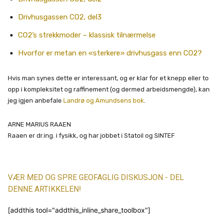
Drivhusgassen CO2, del3
CO2’s strekkmoder – klassisk tilnærmelse
Hvorfor er metan en «sterkere» drivhusgass enn CO2?
Hvis man synes dette er interessant, og er klar for et knepp eller to
opp i kompleksitet og raffinement (og dermed arbeidsmengde), kan
jeg igjen anbefale
Landrø og Amundsens bok
.
ARNE MARIUS RAAEN
Raaen er dr.ing. i fysikk, og har jobbet i Statoil og SINTEF
VÆR MED OG SPRE GEOFAGLIG DISKUSJON - DEL
DENNE ARTIKKELEN!
[addthis tool="addthis_inline_share_toolbox"]