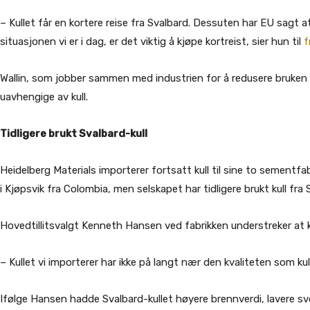
– Kullet får en kortere reise fra Svalbard. Dessuten har EU sagt a
situasjonen vi er i dag, er det viktig å kjøpe kortreist, sier hun til
f
Wallin, som jobber sammen med industrien for å redusere bruken av 
uavhengige av kull.
Tidligere brukt Svalbard-kull
Heidelberg Materials importerer fortsatt kull til sine to sementfa
i Kjøpsvik fra Colombia, men selskapet har tidligere brukt kull fra 
Hovedtillitsvalgt Kenneth Hansen ved fabrikken understreker at kv
– Kullet vi importerer har ikke på langt nær den kvaliteten som kul
Ifølge Hansen hadde Svalbard-kullet høyere brennverdi, lavere s