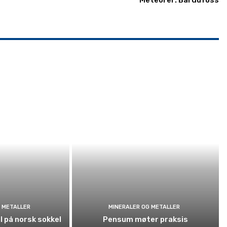
Meteorer: Bardufoss
 METALLER
MINERALER OG METALLER
l på norsk sokkel
Pensum møter praksis