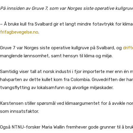
På innsiden av Gruve 7, som var Norges siste operative kullgruve
– Å bruke kull fra Svalbard gir et langt mindre fotavtrykk for klima
frifagbevegelse.no
.
Gruve 7 var Norges siste operative kullgruve på Svalbard, og
drif
manglende lønnsomhet, samt hensyn til klima og miljø.
Samtidig viser tall at norsk industri i fjor importerte mer enn én m
halvparten av dette kullet kom fra Colombia. Gruvedriften der har
tvangsflytting av lokalsamfunn og alvorlige miljøskader.
Karstensen stiller spørsmål ved klimaargumentet for å avvikle norsk
som innsatsfaktor.
Også NTNU-forsker Maria Wallin fremhever gode grunner til å bruke