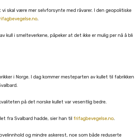
t vi skal være mer selvforsynte med råvarer. I den geopolitiske
rifagbevegelse.no
.
kull i smelteverkene, påpeker at det ikke er mulig per nå å bli
brikker i Norge. I dag kommer mesteparten av kullet til fabrikken
Svalbard.
aliteten på det norske kullet var vesentlig bedre.
let fra Svalbard hadde, sier han til
frifagbevegelse.no
.
vovelinnhold og mindre askerest, noe som både reduserte