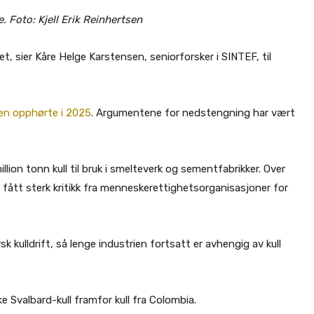
. Foto: Kjell Erik Reinhertsen
et, sier Kåre Helge Karstensen, seniorforsker i SINTEF, til
ten opphørte i 2025
. Argumentene for nedstengning har vært
illion tonn kull til bruk i smelteverk og sementfabrikker. Over
 fått sterk kritikk fra menneskerettighetsorganisasjoner for
 kulldrift, så lenge industrien fortsatt er avhengig av kull
 Svalbard-kull framfor kull fra Colombia.