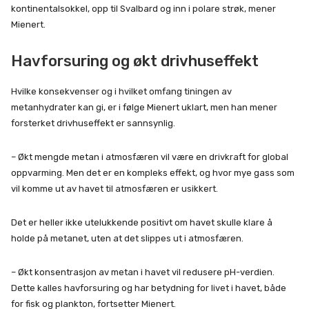
kontinentalsokkel, opp til Svalbard og inn i polare strøk, mener
Mienert.
Havforsuring og økt drivhuseffekt
Hvilke konsekvenser og i hvilket omfang tiningen av
metanhydrater kan gi, er i følge Mienert uklart, men han mener
forsterket drivhuseffekt er sannsynlig.
– Økt mengde metan i atmosfæren vil være en drivkraft for global
oppvarming. Men det er en kompleks effekt, og hvor mye gass som
vil komme ut av havet til atmosfæren er usikkert.
Det er heller ikke utelukkende positivt om havet skulle klare å
holde på metanet, uten at det slippes ut i atmosfæren.
– Økt konsentrasjon av metan i havet vil redusere pH-verdien.
Dette kalles havforsuring og har betydning for livet i havet, både
for fisk og plankton, fortsetter Mienert.