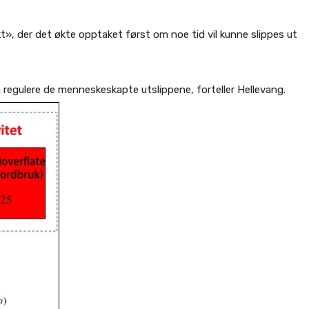
t», der det økte opptaket først om noe tid vil kunne slippes ut
 å regulere de menneskeskapte utslippene, forteller Hellevang.