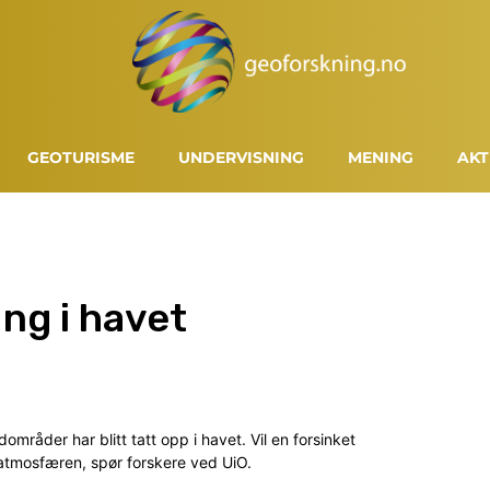
GEOTURISME
UNDERVISNING
MENING
AKT
ng i havet
mråder har blitt tatt opp i havet. Vil en forsinket
l atmosfæren, spør forskere ved UiO.