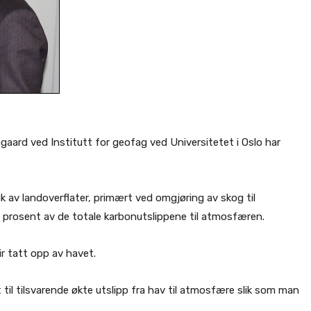
ard ved Institutt for geofag ved Universitetet i Oslo har
uk av landoverflater, primært ved omgjøring av skog til
0 prosent av de totale karbonutslippene til atmosfæren.
ir tatt opp av havet.
til tilsvarende økte utslipp fra hav til atmosfære slik som man