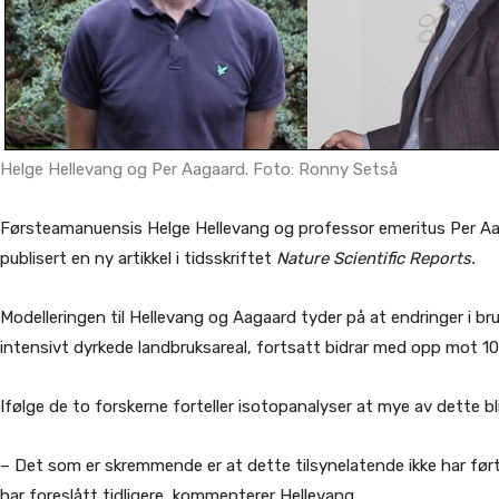
Helge Hellevang og Per Aagaard. Foto: Ronny Setså
Førsteamanuensis Helge Hellevang og professor emeritus Per Aaga
publisert en ny artikkel i tidsskriftet
Nature Scientific Reports.
Modelleringen til Hellevang og Aagaard tyder på at endringer i br
intensivt dyrkede landbruksareal, fortsatt bidrar med opp mot 1
Ifølge de to forskerne forteller isotopanalyser at mye av dette bl
– Det som er skremmende er at dette tilsynelatende ikke har ført 
har foreslått tidligere, kommenterer Hellevang.