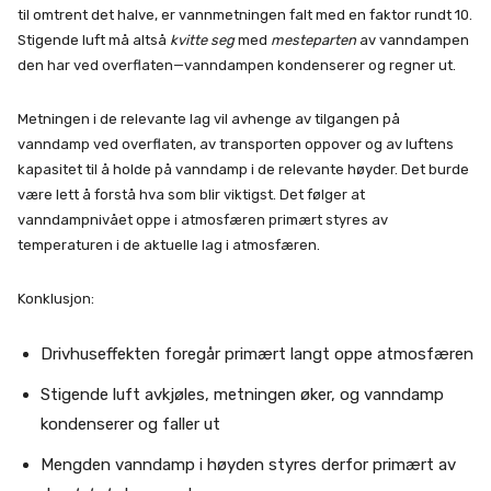
til omtrent det halve, er vannmetningen falt med en faktor rundt 10.
Stigende luft må altså
kvitte seg
med
mesteparten
av vanndampen
den har ved overflaten—vanndampen kondenserer og regner ut.
Metningen i de relevante lag vil avhenge av tilgangen på
vanndamp ved overflaten, av transporten oppover og av luftens
kapasitet til å holde på vanndamp i de relevante høyder. Det burde
være lett å forstå hva som blir viktigst. Det følger at
vanndampnivået oppe i atmosfæren primært styres av
temperaturen i de aktuelle lag i atmosfæren.
Konklusjon:
Drivhuseffekten foregår primært langt oppe atmosfæren
Stigende luft avkjøles, metningen øker, og vanndamp
kondenserer og faller ut
Mengden vanndamp i høyden styres derfor primært av