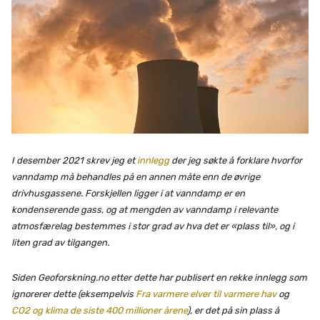
I desember 2021 skrev jeg et
innlegg
der jeg søkte å forklare hvorfor
vanndamp må behandles på en annen måte enn de øvrige
drivhusgassene. Forskjellen ligger i at vanndamp er en
kondenserende gass, og at mengden av vanndamp i relevante
atmosfærelag bestemmes i stor grad av hva det er «plass til», og i
liten grad av tilgangen.
Siden Geoforskning.no etter dette har publisert en rekke innlegg som
ignorerer dette (eksempelvis
Fra varmere elver til varmere hav
og
CO2 og klima de siste 400 millioner årene
), er det på sin plass å