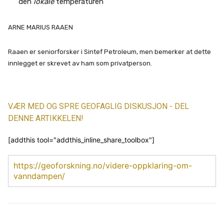
den
lokale
temperaturen
ARNE MARIUS RAAEN
Raaen er seniorforsker i Sintef Petroleum, men bemerker at dette
innlegget er skrevet av ham som privatperson.
VÆR MED OG SPRE GEOFAGLIG DISKUSJON - DEL
DENNE ARTIKKELEN!
[addthis tool="addthis_inline_share_toolbox"]
https://geoforskning.no/videre-oppklaring-om-
vanndampen/