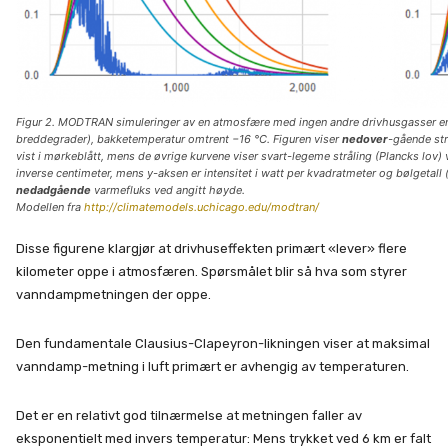
Figur 2. MODTRAN simuleringer av en atmosfære med ingen andre drivhusgasser enn
breddegrader), bakketemperatur omtrent −16 °C. Figuren viser
nedover
-gående str
vist i mørkeblått, mens de øvrige kurvene viser svart-legeme stråling (Plancks lov) 
inverse centimeter, mens
y
-aksen er intensitet i watt per kvadratmeter og bølgetall (
nedadgående
varmefluks ved angitt høyde.
Modellen fra
http://climatemodels.uchicago.edu/modtran/
Disse figurene klargjør at drivhuseffekten primært «lever» flere
kilometer oppe i atmosfæren. Spørsmålet blir så hva som styrer
vanndampmetningen der oppe.
Den fundamentale Clausius-Clapeyron-likningen viser at maksimal
vanndamp-metning i luft primært er avhengig av temperaturen.
Det er en relativt god tilnærmelse at metningen faller av
eksponentielt med invers temperatur: Mens trykket ved 6 km er falt