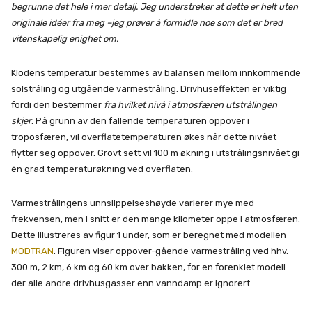
begrunne det hele i mer detalj. Jeg understreker at dette er helt uten
originale idéer fra meg –jeg prøver å formidle noe som det er bred
vitenskapelig enighet om.
Klodens temperatur bestemmes av balansen mellom innkommende
solstråling og utgående varmestråling. Drivhuseffekten er viktig
fordi den bestemmer
fra hvilket nivå i atmosfæren utstrålingen
skjer
. På grunn av den fallende temperaturen oppover i
troposfæren, vil overflatetemperaturen økes når dette nivået
flytter seg oppover. Grovt sett vil 100 m økning i utstrålingsnivået gi
én grad temperaturøkning ved overflaten.
Varmestrålingens unnslippelseshøyde varierer mye med
frekvensen, men i snitt er den mange kilometer oppe i atmosfæren.
Dette illustreres av figur 1 under, som er beregnet med modellen
MODTRAN
. Figuren viser oppover-gående varmestråling ved hhv.
300 m, 2 km, 6 km og 60 km over bakken, for en forenklet modell
der alle andre drivhusgasser enn vanndamp er ignorert.