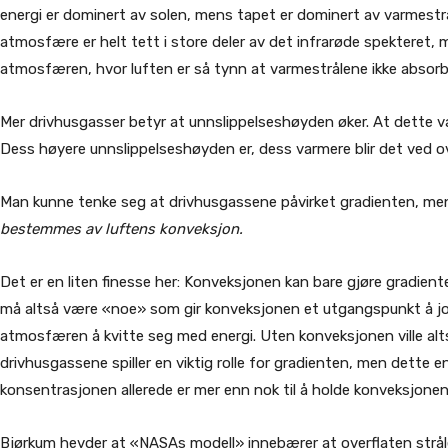
energi er dominert av solen, mens tapet er dominert av varmestrål
atmosfære er helt tett i store deler av det infrarøde spekteret, 
atmosfæren, hvor luften er så tynn at varmestrålene ikke absorbe
Mer drivhusgasser betyr at unnslippelseshøyden øker. At dette va
Dess høyere unnslippelseshøyden er, dess varmere blir det ved ov
Man kunne tenke seg at drivhusgassene påvirket gradienten, men (i
bestemmes av luftens konveksjon.
Det er en liten finesse her: Konveksjonen kan bare gjøre gradient
må altså være «noe» som gir konveksjonen et utgangspunkt å jo
atmosfæren å kvitte seg med energi. Uten konveksjonen ville al
drivhusgassene spiller en viktig rolle for gradienten, men dette 
konsentrasjonen allerede er mer enn nok til å holde konveksjonen
Bjørkum hevder at «NASAs modell» innebærer at overflaten strå