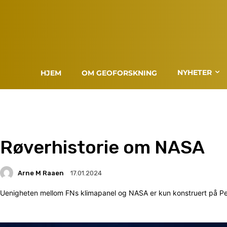
NYHETER
HJEM
OM GEOFORSKNING
Røverhistorie om NASA
Arne M Raaen
17.01.2024
Uenigheten mellom FNs klimapanel og NASA er kun konstruert på Pe