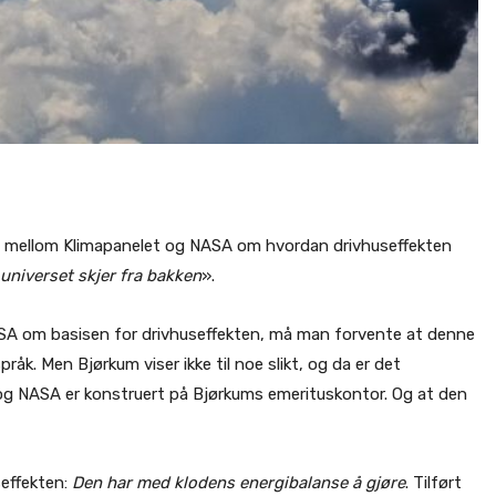
t mellom Klimapanelet og NASA om hvordan drivhuseffekten
 universet skjer fra bakken
».
SA om basisen for drivhuseffekten, må man forvente at denne
råk. Men Bjørkum viser ikke til noe slikt, og da er det
og NASA er konstruert på Bjørkums emerituskontor. Og at den
seffekten:
Den har med klodens energibalanse å gjøre
. Tilført