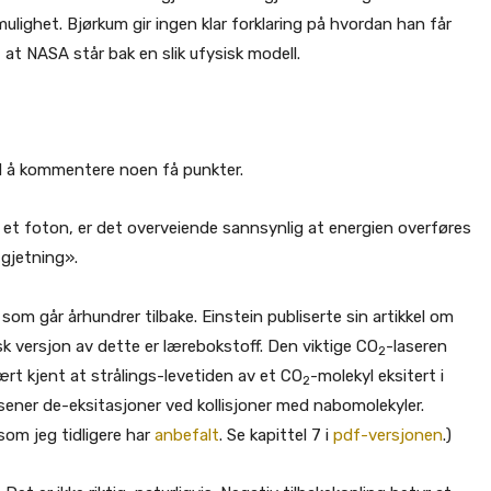
ulighet. Bjørkum gir ingen klar forklaring på hvordan han får
at NASA står bak en slik ufysisk modell.
 å kommentere noen få punkter.
 et foton, er det overveiende sannsynlig at energien overføres
n gjetning».
som går århundrer tilbake. Einstein publiserte sin artikkel om
k versjon av dette er lærebokstoff. Den viktige CO
-laseren
2
vært kjent at strålings-levetiden av et CO
-molekyl eksitert i
2
ener de-eksitasjoner ved kollisjoner med nabomolekyler.
som jeg tidligere har
anbefalt
. Se kapittel 7 i
pdf-versjonen
.)