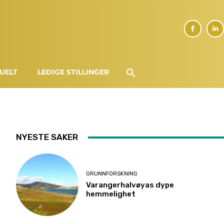
UELT
LEDIGE STILLINGER
NYESTE SAKER
GRUNNFORSKNING
Varangerhalvøyas dype
hemmelighet