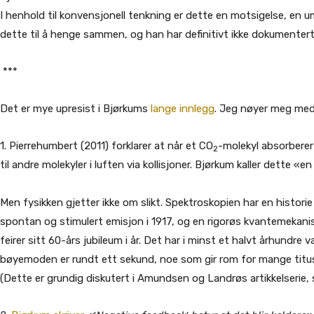
I henhold til konvensjonell tenkning er dette en motsigelse, en um
dette til å henge sammen, og han har definitivt ikke dokumentert 
***
Det er mye upresist i Bjørkums
lange innlegg
. Jeg nøyer meg med
1. Pierrehumbert (2011) forklarer at når et CO­
-molekyl absorberer
2
til andre molekyler i luften via kollisjoner. Bjørkum kaller dette «e
Men fysikken gjetter ikke om slikt. Spektroskopien har en historie 
spontan og stimulert emisjon i 1917, og en rigorøs kvantemekanis
feirer sitt 60-års jubileum i år. Det har i minst et halvt århundre 
bøyemoden er rundt ett sekund, noe som gir rom for mange titus
(Dette er grundig diskutert i Amundsen og Landrøs artikkelserie, 