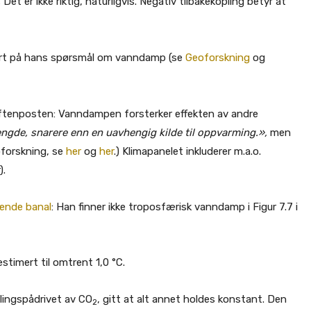
.
Det er ikke riktig, naturligvis. Negativ tilbakekopling betyr at
vart på hans spørsmål om vanndamp (se
Geoforskning
og
i Aftenposten: Vanndampen forsterker effekten av andre
gde, snarere enn en uavhengig kilde til oppvarming.»,
men
oforskning, se
her
og
her
.) Klimapanelet inkluderer m.a.o.
).
ende banal
: Han finner ikke troposfærisk vanndamp i Figur 7.7 i
stimert til omtrent 1,0 °C.
lingspådrivet av CO
, gitt at alt annet holdes konstant. Den
2