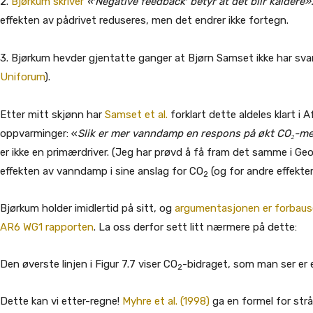
2.
Bjørkum skriver
«′Negative feedback′ betyr at det blir kaldere»
effekten av pådrivet reduseres, men det endrer ikke fortegn.
3. Bjørkum hevder gjentatte ganger at Bjørn Samset ikke har s
Uniforum
).
Etter mitt skjønn har
Samset et al.
forklart dette aldeles klart 
oppvarminger: «
Slik er mer vanndamp en respons på økt CO₂-men
er ikke en primærdriver. (Jeg har prøvd å få fram det samme i Ge
effekten av vanndamp i sine anslag for CO
(og for andre effekter
2
Bjørkum holder imidlertid på sitt, og
argumentasjonen er forbaus
AR6 WG1 rapporten
. La oss derfor sett litt nærmere på dette:
Den øverste linjen i Figur 7.7 viser CO
-bidraget, som man ser er e
2
Dette kan vi etter-regne!
Myhre et al. (1998)
ga en formel for strå