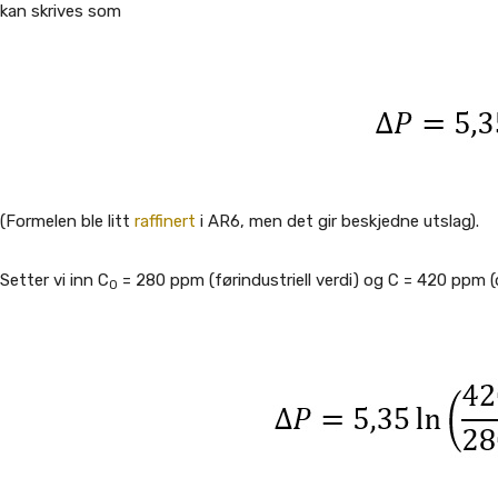
kan skrives som
(Formelen ble litt
raffinert
i AR6, men det gir beskjedne utslag).
Setter vi inn C
= 280 ppm (førindustriell verdi) og C = 420 ppm (d
0