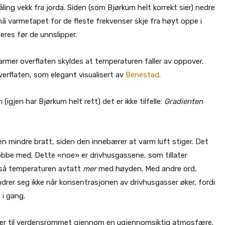
ing vekk fra jorda. Siden (som Bjørkum helt korrekt sier) nedre
må varmetapet for de fleste frekvenser skje fra høyt oppe i
res før de unnslipper.
rmer overflaten skyldes at temperaturen faller av oppover.
erflaten, som elegant visualisert av
Benestad
.
gjen har Bjørkum helt rett) det er ikke tilfelle:
Gradienten
en mindre bratt, siden den innebærer at varm luft stiger. Det
bbe med. Dette «noe» er drivhusgassene, som tillater
tså temperaturen avtatt
mer
med høyden. Med andre ord,
endrer seg ikke når konsentrasjonen av drivhusgasser øker, fordi
 i gang.
ler til verdensrommet gjennom en ugjennomsiktig atmosfære.