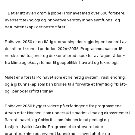
– Det er litt av en drøm å jobbe i Polhavet med over 500 forskere,
avansert teknologi og innovative verktøy innen samfunns- og
naturvitenskap i det neste tiåret.
Polhavet 2050 er en tiårig storsatsing der regjeringen har satt av
én milliard kroner i perioden 2026–2036. Programmet samler 18
norske institusjoner og dekker et bredt spekter av fagområder –
fra klima og økosystemer til geopolitikk, havrett og teknologi.
Målet er å forstå Polhavet som et helhetlig system i rask endring,
og å gi kunnskap som kan brukes til å forvalte et fremtidig «blått»
og i perioder isfritt Polhav.
Polhavet 2050 bygger videre på erfaringene fra programmene
Arven etter Nansen, som undersøkte marint klima og økosystemer i
Barentshavet, og GoNorth, som fokuserte på geologi og
fastjordsfysikk i Arktis. Programmet skal levere både
grunnforskning og anvendt kunnskap til myndigheter og