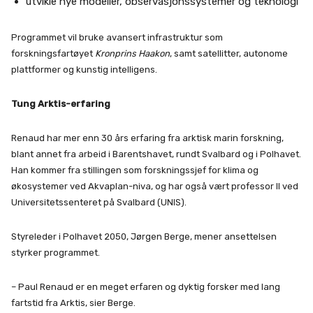
utvikle nye modeller, observasjonssystemer og teknologi
Programmet vil bruke avansert infrastruktur som
forskningsfartøyet
Kronprins Haakon
, samt satellitter, autonome
plattformer og kunstig intelligens.
Tung Arktis-erfaring
Renaud har mer enn 30 års erfaring fra arktisk marin forskning,
blant annet fra arbeid i Barentshavet, rundt Svalbard og i Polhavet.
Han kommer fra stillingen som forskningssjef for klima og
økosystemer ved Akvaplan-niva, og har også vært professor II ved
Universitetssenteret på Svalbard (UNIS).
Styreleder i Polhavet 2050, Jørgen Berge, mener ansettelsen
styrker programmet.
– Paul Renaud er en meget erfaren og dyktig forsker med lang
fartstid fra Arktis, sier Berge.