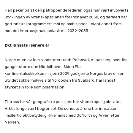
Han peker på at den påtroppende lederen også har vært involvert i
utviklingen av vitenskapsplanen for Polhavet 2050, og dermed har
god innsikt i programmets mål og ambisjoner – blant annet frem
mot det internasjonale polaråret i 2032–2033.
Økt innsats i senere år
Norge er en av fem randstater rundt Polhavet, et basseng over fire
ganger større enn Middelhavet. Siden FNs
kontinentalsokkelkommisjon i 2009 godkjente Norges krav om en
utvidet sokkel halvveis til Nordpolen fra Svalbard, har landet
styrket sin rolle som polarnasjon.
Til tross for vår geografiske posisjon, har vitenskapelig aktivitet i
Arktis lenge vært begrenset. De seneste årene har innsatsen
imidlertid økt betydelig, ikke minst med GoNorth og Arven etter
Nansen.