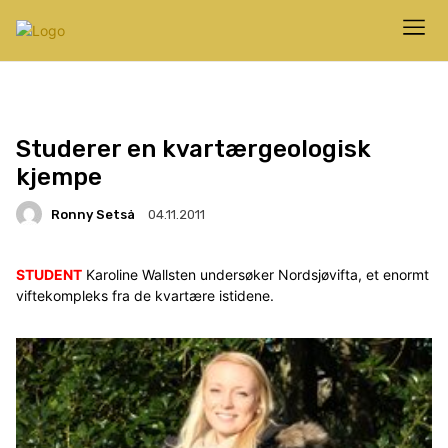
Studerer en kvartærgeologisk
kjempe
Ronny Setså
04.11.2011
STUDENT
Karoline Wallsten undersøker Nordsjøvifta, et enormt
viftekompleks fra de kvartære istidene.