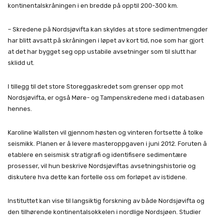
kontinentalskråningen i en bredde på opptil 200-300 km.
– Skredene på Nordsjøvifta kan skyldes at store sedimentmengder
har blitt avsatt på skråningen i løpet av kort tid, noe som har gjort
at det har bygget seg opp ustabile avsetninger som til slutt har
sklidd ut.
I tillegg til det store Storeggaskredet som grenser opp mot
Nordsjøvifta, er også Møre- og Tampenskredene med i databasen
hennes.
Karoline Wallsten vil gjennom høsten og vinteren fortsette å tolke
seismikk. Planen er å levere masteroppgaven i juni 2012. Foruten å
etablere en seismisk stratigrafi og identifisere sedimentære
prosesser, vil hun beskrive Nordsjøviftas avsetningshistorie og
diskutere hva dette kan fortelle oss om forløpet av istidene.
Instituttet kan vise til langsiktig forskning av både Nordsjøvifta og
den tilhørende kontinentalsokkelen i nordlige Nordsjøen. Studier