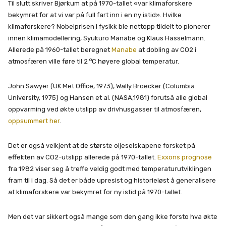
Til slutt skriver Bjørkum at på 1970-tallet «var klimaforskere
bekymret for at vi var på full fart inn i en ny istid». Hvilke
klimaforskere? Nobelprisen i fysikk ble nettopp tildelt to pionerer
innen klimamodellering, Syukuro Manabe og Klaus Hasselmann.
Allerede på 1960-tallet beregnet
Manabe
at dobling av CO2 i
o
atmosfæren ville føre til 2
C høyere global temperatur.
John Sawyer (UK Met Office, 1973), Wally Broecker (Columbia
University, 1975) og Hansen et al. (NASA,1981) forutså alle global
oppvarming ved økte utslipp av drivhusgasser til atmosfæren,
oppsummert her
.
Det er også velkjent at de største oljeselskapene forsket på
effekten av CO2-utslipp allerede på 1970-tallet.
Exxons prognose
fra 1982 viser seg å treffe veldig godt med temperaturutviklingen
fram til i dag. Så det er både upresist og historieløst å generalisere
at klimaforskere var bekymret for ny istid på 1970-tallet.
Men det var sikkert også mange som den gang ikke forsto hva økte