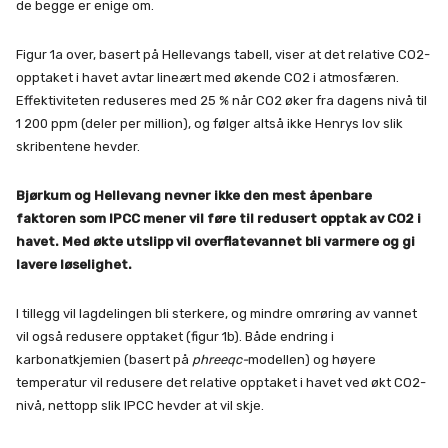
de begge er enige om.
Figur 1a over, basert på Hellevangs tabell, viser at det relative CO2-
opptaket i havet avtar lineært med økende CO2 i atmosfæren.
Effektiviteten reduseres med 25 % når CO2 øker fra dagens nivå til
1 200 ppm (deler per million), og følger altså ikke Henrys lov slik
skribentene hevder.
Bjørkum og Hellevang nevner ikke den mest åpenbare
faktoren som IPCC mener vil føre til redusert opptak av CO2 i
havet. Med økte utslipp vil overflatevannet bli varmere og gi
lavere løselighet.
I tillegg vil lagdelingen bli sterkere, og mindre omrøring av vannet
vil også redusere opptaket (figur 1b). Både endring i
karbonatkjemien (basert på
phreeqc-
modellen) og høyere
temperatur vil redusere det relative opptaket i havet ved økt CO2-
nivå, nettopp slik IPCC hevder at vil skje.