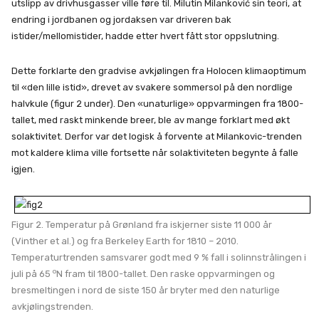
utslipp av drivhusgasser ville føre til. Milutin Milanković sin teori, at
endring i jordbanen og jordaksen var driveren bak
istider/mellomistider, hadde etter hvert fått stor oppslutning.
Dette forklarte den gradvise avkjølingen fra Holocen klimaoptimum
til «den lille istid», drevet av svakere sommersol på den nordlige
halvkule (figur 2 under). Den «unaturlige» oppvarmingen fra 1800-
tallet, med raskt minkende breer, ble av mange forklart med økt
solaktivitet. Derfor var det logisk å forvente at Milankovic-trenden
mot kaldere klima ville fortsette når solaktiviteten begynte å falle
igjen.
Figur 2. Temperatur på Grønland fra iskjerner siste 11 000 år
(Vinther et al.) og fra Berkeley Earth for 1810 – 2010.
Temperaturtrenden samsvarer godt med 9 % fall i solinnstrålingen i
o
juli på 65
N fram til 1800-tallet. Den raske oppvarmingen og
bresmeltingen i nord de siste 150 år bryter med den naturlige
avkjølingstrenden.