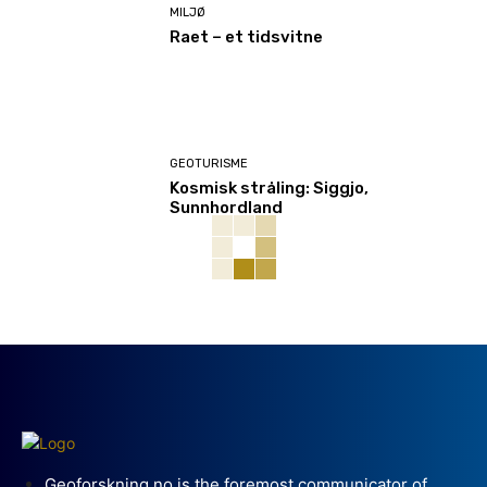
MILJØ
Raet – et tidsvitne
GEOTURISME
Kosmisk stråling: Siggjo,
Sunnhordland
Geoforskning.no is the foremost communicator of