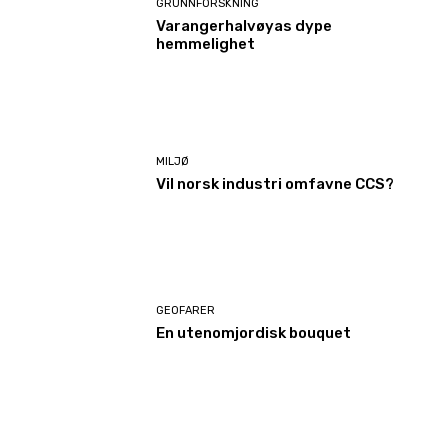
GRUNNFORSKNING
Varangerhalvøyas dype
hemmelighet
MILJØ
Vil norsk industri omfavne CCS?
GEOFARER
En utenomjordisk bouquet