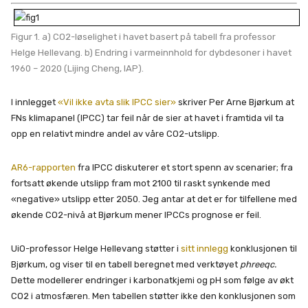
Figur 1. a) CO2-løselighet i havet basert på tabell fra professor
Helge Hellevang. b) Endring i varmeinnhold for dybdesoner i havet
1960 – 2020 (Lijing Cheng, IAP).
I innlegget
«Vil ikke avta slik IPCC sier»
skriver Per Arne Bjørkum at
FNs klimapanel (IPCC) tar feil når de sier at havet i framtida vil ta
opp en relativt mindre andel av våre CO2-utslipp.
AR6-rapporten
fra IPCC diskuterer et stort spenn av scenarier; fra
fortsatt økende utslipp fram mot 2100 til raskt synkende med
«negative» utslipp etter 2050. Jeg antar at det er for tilfellene med
økende CO2-nivå at Bjørkum mener IPCCs prognose er feil.
UiO-professor Helge Hellevang støtter i
sitt innlegg
konklusjonen til
Bjørkum, og viser til en tabell beregnet med verktøyet
phreeqc.
Dette modellerer endringer i karbonatkjemi og pH som følge av økt
CO2 i atmosfæren. Men tabellen støtter ikke den konklusjonen som