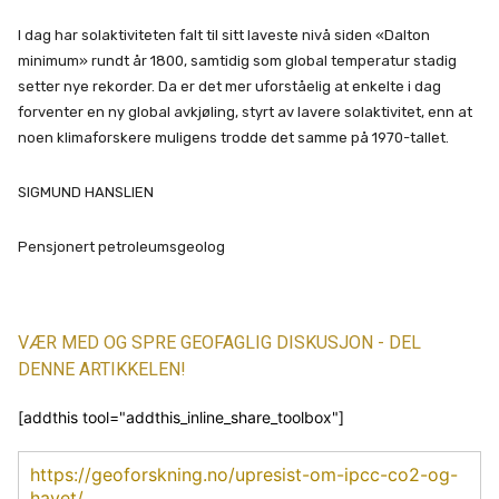
I dag har solaktiviteten falt til sitt laveste nivå siden «Dalton
minimum» rundt år 1800, samtidig som global temperatur stadig
setter nye rekorder. Da er det mer uforståelig at enkelte i dag
forventer en ny global avkjøling, styrt av lavere solaktivitet, enn at
noen klimaforskere muligens trodde det samme på 1970-tallet.
SIGMUND HANSLIEN
Pensjonert petroleumsgeolog
VÆR MED OG SPRE GEOFAGLIG DISKUSJON - DEL
DENNE ARTIKKELEN!
[addthis tool="addthis_inline_share_toolbox"]
https://geoforskning.no/upresist-om-ipcc-co2-og-
havet/