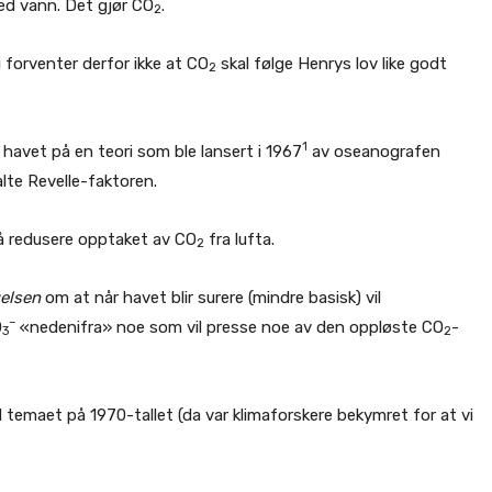
med vann. Det gjør CO
.
2
Vi forventer derfor ikke at CO
skal følge Henrys lov like godt
2
1
 havet på en teori som ble lansert i 1967
av oseanografen
lte Revelle-faktoren.
 å redusere opptaket av CO
fra lufta.
2
elsen
om at når havet blir surere (mindre basisk) vil
–
O
«nedenifra» noe som vil presse noe av den oppløste CO
-
3
2
temaet på 1970-tallet (da var klimaforskere bekymret for at vi