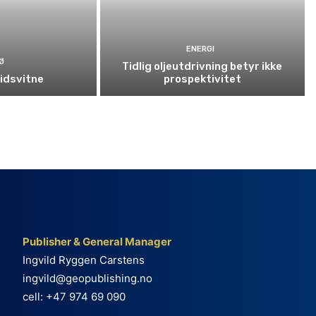
ENERGI
Ø
Tidlig oljeutdrivning betyr ikke
tidsvitne
prospektivitet
Publisher & General Manager
Ingvild Ryggen Carstens
ingvild@geopublishing.no
cell: +47 974 69 090