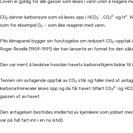
Loven er gyldig for alle gasser som løses i vann uten å reagere 
–
2-
+
CO
danner karbonsyre som så løses opp i HCO
, CO
og H
. 
2
3
3
som for eksempel O
– som ikke reagerer med vann.
2
FNs klimapanel bygger sin forutsigelse om redusert CO
-opptak i
2
Roger Revelle (1909-1991) der han lanserte en formel for den såka
Den var ment å beskrive hvordan havets karbonatkjemi bidrar til
Teorien om avtagende opptak av CO
står og faller med at
antag
2
2-
karbonatmineraler løses opp og da får havet tilført CO
og HC
3
gassen ut av havet.
Den antagelsen bestrides imidlertid av kjemikere som jobbet med 
var på full fart inn i en ny istid).