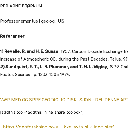
PER ARNE BJØRKUM
Professor emeritus i geologi, UiS
Referanser
1)
Revelle, R. and H. E. Suess
, 1957: Carbon Dioxide Exchange 
Increase of Atmospheric CO
during the Past Decades. Tellus, 9(1
2
2) Sundquist, E. T., L. N. Plummer, and T. M. L. Wigley
, 1979, Ca
Factor, Science, p. 1203-1205 1979.
VÆR MED OG SPRE GEOFAGLIG DISKUSJON - DEL DENNE ART
[addthis tool="addthis_inline_share_toolbox"]
https://geoforskning.no/vil-ikke-avta-slik-ipcc-sier/