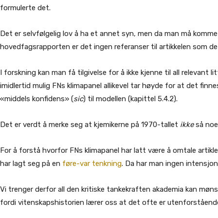
formulerte det.
Det er selvfølgelig lov å ha et annet syn, men da man må komme m
hovedfagsrapporten er det ingen referanser til artikkelen som d
I forskning kan man få tilgivelse for å ikke kjenne til all relevant 
imidlertid mulig FNs klimapanel allikevel tar høyde for at det finn
«middels konfidens» (
sic
) til modellen (kapittel 5.4.2).
Det er verdt å merke seg at kjemikerne på 1970-tallet
ikke
så noen
For å forstå hvorfor FNs klimapanel har latt være å omtale artikl
har lagt seg på en
føre-var tenkning
. Da har man ingen intensjon
Vi trenger derfor all den kritiske tankekraften akademia kan mønst
fordi vitenskapshistorien lærer oss at det ofte er utenforståen