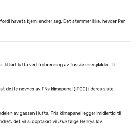
fordi havets kjemi endrer seg. Det stemmer ikke, hevder Per
r tilført lufta ved forbrenning av fossile energikilder. Til
at dette nevnes av FNs klimapanel (IPCC) i deres siste
len av gassen i lufta. FNs klimapanel legger imidlertid til
ndret, det vil si opptaket vil
ikke
følge Henrys lov.