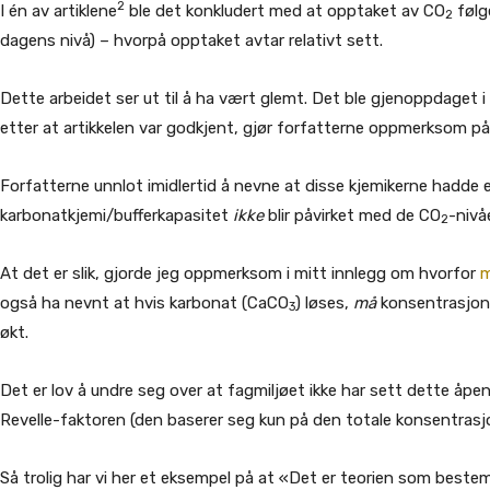
2
I én av artiklene
ble det konkludert med at opptaket av CO
følge
2
dagens nivå) – hvorpå opptaket avtar relativt sett.
Dette arbeidet ser ut til å ha vært glemt. Det ble gjenoppdaget i 
etter at artikkelen var godkjent, gjør forfatterne oppmerksom p
Forfatterne unnlot imidlertid å nevne at disse kjemikerne hadde
karbonatkjemi/bufferkapasitet
ikke
blir påvirket med de CO
-nivå
2
At det er slik, gjorde jeg oppmerksom i mitt innlegg om hvorfor
m
også ha nevnt at hvis karbonat (CaCO
) løses,
må
konsentrasjon
3
økt.
Det er lov å undre seg over at fagmiljøet ikke har sett dette åp
Revelle-faktoren (den baserer seg kun på den totale konsentras
Så trolig har vi her et eksempel på at «Det er teorien som beste