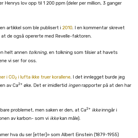
r Henrys lov opp til 1 200 ppm (deler per million, 3 ganger
en artikkel som ble publisert i
2010
. I en kommentar skrevet
å at de også opererte med Revelle-faktoren.
 en helt annen
tolkning
, en tolkning som tilsier at havets
ene vi ser for oss.
er i CO
i lufta ikke truer korallene
. I det innlegget burde jeg
2
2+
en av Ca
øke. Det er imidlertid
ingen
rapporter på at den har
2+
enbare problemet, men saken er den, at Ca
ikke
inngår i
jonen av karbon- som vi
ikke
kan måle).
mmer hva du ser [etter]» som Albert Einstein (1879-1955)