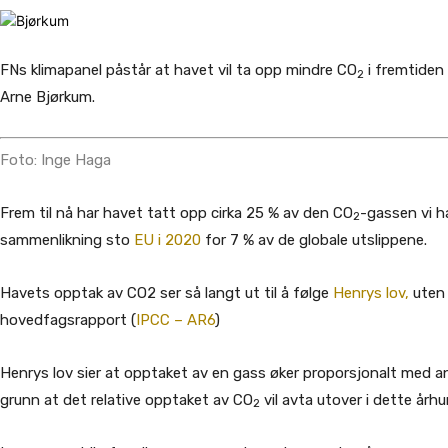
FNs klimapanel påstår at havet vil ta opp mindre CO
i fremtiden 
2
Arne Bjørkum.
Foto: Inge Haga
Frem til nå har havet tatt opp cirka 25 % av den CO
-gassen vi ha
2
sammenlikning sto
EU i 2020
for 7 % av de globale utslippene.
Havets opptak av CO2 ser så langt ut til å følge
Henrys lov,
uten 
hovedfagsrapport (
IPCC – AR6
)
Henrys lov sier at opptaket av en gass øker proporsjonalt med ande
grunn at det relative opptaket av CO
vil avta utover i dette århu
2