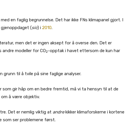
ed en faglig begrunnelse. Det har ikke FNs klimapanel gjort. I
e gjenoppdaget (
sic
) i
2010
.
litteratur, men det er ingen aksept for å overse den. Det er
es andre modeller for CO
-opptak i havet ettersom de kun har
2
 grunn til å tvile på sine faglige analyser.
er som gir håp om en bedre fremtid, må vi ta hensyn til at de
 om å være objektiv.
re. Det er nemlig viktig at
andre
kikker klimaforskerne i kortene
de som ser problemene først.