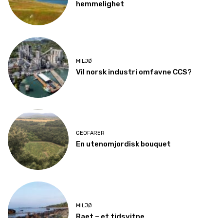
hemmelighet
MILJØ
Vil norsk industri omfavne CCS?
GEOFARER
En utenomjordisk bouquet
MILJØ
Raet – et tidsvitne