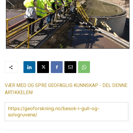
VÆR MED OG SPRE GEOFAGLIG KUNNSKAP - DEL DENNE
ARTIKKELEN!
https://geoforskning.no/besok-i-gull-og-
solvgruvene/