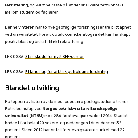
rekruttering, og vært bevisste på at det skal være tett kontakt
mellom student og faglærer.
Denne vinteren har to nye geofaglige forskningssentre blitt åpnet
ved universitetet. Forwick utelukker ikke at også det kan ha skapt
positiv blest og bidratt til økt rekruttering.
LES OGSÅ:
Startskudd for nytt SFF-senter
LES OGSÅ:
Et landslag for arktisk petroleumsforskning
Blandet utvikling
På toppen av listen av de mest populære geologistudiene troner
Petroleumsfag ved
Norges teknisk-naturvitenskapelige
universitet (NTNU)
med 286 førstevalgsøknader i 2014. Studiet
hadde i fjor hele 420 søkere, og nedgangen i år er dermed 32
prosent. Siden 2012 har antall førstevalgsøkere sunket med 22
prosent.