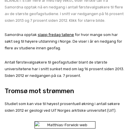
BLANDET: Etter flere år med høy vekst, viser ferske tall fra
Samordna opptak nå en nedgang i antall førstevalgsøkere til flere
av de største geofagstudiene. I snitt var nedgangen på 16 prosent
siden 2013 og 7 prosent siden 2012. Klikk for større bilde.
Samordna opptak
slapp fredag tallene
for hvor mange som har
søkt seg til høyere utdanning i Norge. De viser i år en nedgang for
flere av studiene innen geofag.
Antall førstevalgsøkere til geofagstudier blant de største
universitetene har i snitt sunket med om lag 16 prosent siden 2013.
Siden 2012 er nedgangen på ca. 7 prosent.
Tromsø mot strømmen
Studiet som kan vise til høyest prosentuell økning i antall søkere
siden 2012 er geologi ved UiT Norges arktiske universitet (UiT).