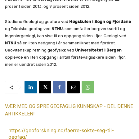
prosent siden 2013, og 9 prosent siden 2012.
Studiene Geologi og geofare ved
Høgskulen i Sogn og Fjordane
og Tekniske geofag ved
NTNU
, som omfatter bergverksdrift og
ingeniørgeologi, kan vise til en oppgang siden i fjor. Geologi ved
NTNU
så en liten nedgang i år sammenliknet med fjoråret.
Geovitenskap retning geofysikk ved
Universitetet i Bergen
opplevde en liten oppgang i antall førstevalgsøkere siden i fjor,
men er uendret siden 2012.
VÆR MED OG SPRE GEOFAGLIG KUNNSKAP - DEL DENNE
ARTIKKELEN!
https://geoforskning.no/faerre-sokte-seg-til-
geofag/