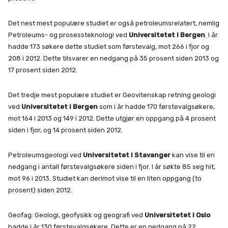
Det nest mest populære studiet er også petroleumsrelatert, nemlig
Petroleums- og prosessteknologi ved
Universitetet i Bergen
. I år
hadde 173 søkere dette studiet som førstevalg, mot 266 i fjor og
208 i 2012. Dette tilsvarer en nedgang på 35 prosent siden 2013 og
17 prosent siden 2012.
Det tredje mest populære studiet er Geovitenskap retning geologi
ved
Universitetet i Bergen
som i år hadde 170 førstevalgsøkere,
mot 164 i 2013 og 149 i 2012. Dette utgjør en oppgang på 4 prosent
siden i fjor, og 14 prosent siden 2012.
Petroleumsgeologi ved
Universitetet i Stavanger
kan vise til en
nedgang i antall førstevalgsøkere siden i fjor. I år søkte 85 seg hit,
mot 96 i 2013. Studiet kan derimot vise til en liten oppgang (to
prosent) siden 2012.
Geofag: Geologi, geofysikk og geografi ved
Universitetet i Oslo
hadde i år 130 førstevalgsøkere. Dette er en nedgang på 22