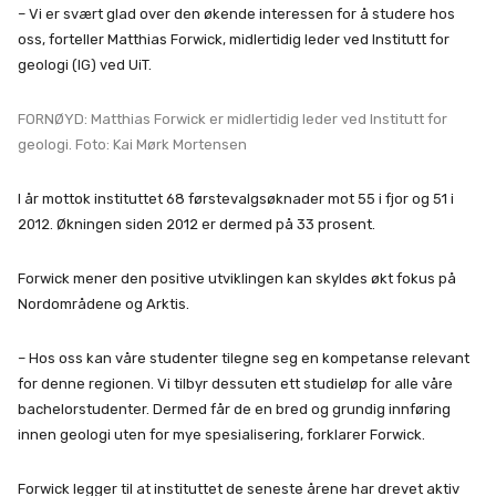
– Vi er svært glad over den økende interessen for å studere hos
oss, forteller Matthias Forwick, midlertidig leder ved Institutt for
geologi (IG) ved UiT.
FORNØYD: Matthias Forwick er midlertidig leder ved Institutt for
geologi. Foto: Kai Mørk Mortensen
I år mottok instituttet 68 førstevalgsøknader mot 55 i fjor og 51 i
2012. Økningen siden 2012 er dermed på 33 prosent.
Forwick mener den positive utviklingen kan skyldes økt fokus på
Nordområdene og Arktis.
– Hos oss kan våre studenter tilegne seg en kompetanse relevant
for denne regionen. Vi tilbyr dessuten ett studieløp for alle våre
bachelorstudenter. Dermed får de en bred og grundig innføring
innen geologi uten for mye spesialisering, forklarer Forwick.
Forwick legger til at instituttet de seneste årene har drevet aktiv