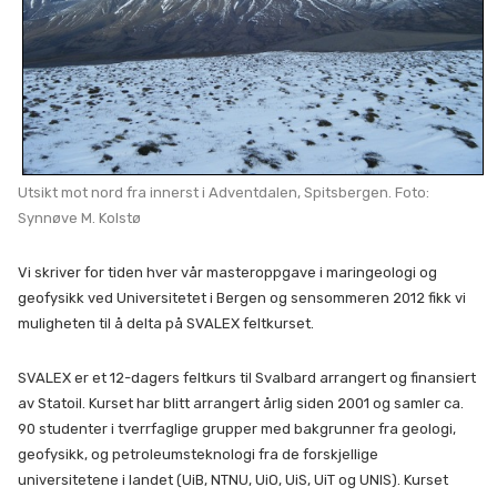
Utsikt mot nord fra innerst i Adventdalen, Spitsbergen. Foto:
Synnøve M. Kolstø
Vi skriver for tiden hver vår masteroppgave i maringeologi og
geofysikk ved Universitetet i Bergen og sensommeren 2012 fikk vi
muligheten til å delta på SVALEX feltkurset.
SVALEX er et 12-dagers feltkurs til Svalbard arrangert og finansiert
av Statoil. Kurset har blitt arrangert årlig siden 2001 og samler ca.
90 studenter i tverrfaglige grupper med bakgrunner fra geologi,
geofysikk, og petroleumsteknologi fra de forskjellige
universitetene i landet (UiB, NTNU, UiO, UiS, UiT og UNIS). Kurset