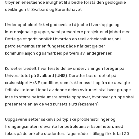
tilbyr en enestående mulighet til å bedre forstå den geologiske
utviklingen til Svalbard og Barentshavet.
Under oppholdet fikk vi god øvelse i å jobbe i tverrfaglige og
internasjonale grupper, samt presentere prosjekter vi jobbet med.
Dette ga et godt innblikk i hvordan en reell arbeidssituasjon i
petroleumsindustrien fungerer, både når det gjelder
kommunikasjon og samarbeid på tvers av landegrenser.
Kurset er tredelt, hvor første del av undervisningen foregår på
Universitetet på Svalbard (UNIS). Deretter bærer det ut på
cruiseskipet M/S Expedition, som frakter oss til og fra de utvalgte
feltlokalitetene. I løpet av denne delen av kurset skal hver gruppe
løse to større petroleumsrelaterte oppgaver, hvor hver gruppe skal
presentere en av de ved kursets slutt (eksamen).
Oppgavene setter søkelys på typiske problemstillinger og
fremgangsmåter relevante for petroleumsvirksomheten, med
fokus på de enkelte studenters fagområde. I tillegg fikk totalt 30