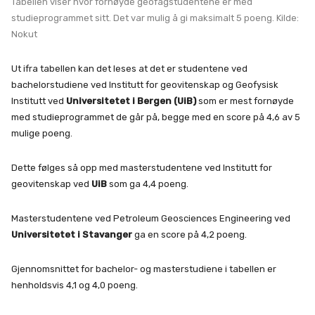
Tabellen viser hvor fornøyde geofagstudentene er med
studieprogrammet sitt. Det var mulig å gi maksimalt 5 poeng. Kilde:
Nokut
Ut ifra tabellen kan det leses at det er studentene ved
bachelorstudiene ved Institutt for geovitenskap og Geofysisk
Institutt ved
Universitetet i Bergen (UiB)
som er mest fornøyde
med studieprogrammet de går på, begge med en score på 4,6 av 5
mulige poeng.
Dette følges så opp med masterstudentene ved Institutt for
geovitenskap ved
UiB
som ga 4,4 poeng.
Masterstudentene ved Petroleum Geosciences Engineering ved
Universitetet i Stavanger
ga en score på 4,2 poeng.
Gjennomsnittet for bachelor- og masterstudiene i tabellen er
henholdsvis 4,1 og 4,0 poeng.