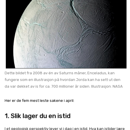
Dette bildet fra 2008 av én av Saturns måner, Enceladus, kan
fungere som en illustrasjon på hvordan Jorda kan ha sett ut den
da var dekket av is for ca. 700 millioner år siden. Illustrasjon: NASA
Her er de fem mest leste sakene i april:
1. Slik lager du en istid
I et geologisk perspektiv lever vi i dag i en istid. Hva kan istider lære