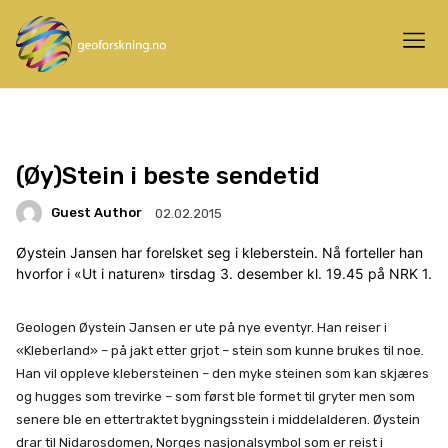
(Øy)Stein i beste sendetid
Guest Author
02.02.2015
Øystein Jansen har forelsket seg i kleberstein. Nå forteller han
hvorfor i «Ut i naturen» tirsdag 3. desember kl. 19.45 på NRK 1.
Geologen Øystein Jansen er ute på nye eventyr. Han reiser i
«Kleberland» – på jakt etter grjot – stein som kunne brukes til noe.
Han vil oppleve klebersteinen – den myke steinen som kan skjæres
og hugges som trevirke – som først ble formet til gryter men som
senere ble en ettertraktet bygningsstein i middelalderen. Øystein
drar til Nidarosdomen, Norges nasjonalsymbol som er reist i