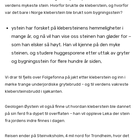
verdens mykeste stein. Hvorfor brukte de kleberstein, og hvorfor
var det bare i Norge kleberstein ble brukt som bygningsstein?
ystein har forsket på klebersteinens hemmeligheter i
mange år, og nå vil han vise oss steinen han gløder for –
som han elsker så høyt. Han vil kjenne på den myke
steinen, og studere huggesporene etter uttak av gryter
og bygningsstein for flere hundre år siden,
Vi drar til fjells over Folgefonna på jakt etter kleberstein og inn i
mørke trange underjordiske grytebrudd – og til verdens vakreste
klebersteinsbrudd i sjøkanten.
Geologen Øystein vil også finne ut hvordan kleberstein ble dannet
på sin ferd fra dypet til overflaten – han vil oppleve Leka der stein
fra jordens indre finnes i dagen.
Reisen ender på Steinviksholm, 4 mil nord for Trondheim, hvor det