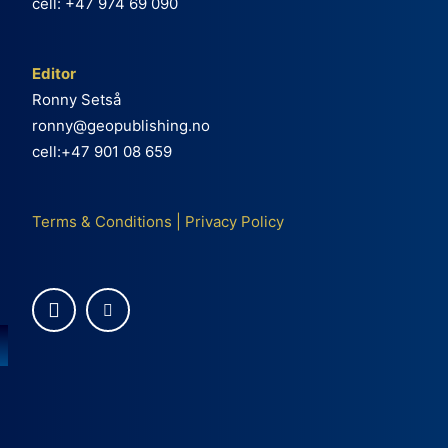
cell: +47 974 69 090
Editor
Ronny Setså
ronny@geopublishing.no
cell:+47 901 08 659
Terms & Conditions
|
Privacy Policy
e