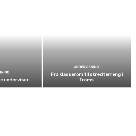
UNDERVISNING
SNING
Fra klasserom til skredterreng i
e underviser
Troms