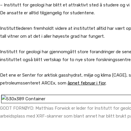
– Institutt for geologi har blitt et attraktivt sted å studere og v
De ansatte er alltid tilgjengelig for studentene.
Instituttlederen fremholdt videre at instituttet alltid har vært o
tall vitner om at det i aller høyeste grad har fungert.
Institutt for geologi har gjennomgått store forandringer de sene
instituttet også blitt vertskap for to nye store forskningssentre
Det ene er Senter for arktisk gasshydrat, miljø og klima (CAGE),
petroleumssenteret ARCEx, som
åpnet februar i fjor
.
GODT FORNØYD: Matthias Forwick er leder for Institutt for geolog
arbeidsplass med XRF-skanner som blant annet har blitt brukt på